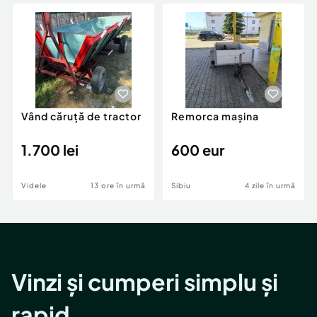
Locuri de munca
Utilaje agricole si industriale
Servicii
Piese auto si accesorii
Animale de companie
Dacia Duster
Afaceri și echipamente profesionale
Inchiriere Bunuri si Vehicule
Vând căruță de tractor
Remorca mașina
1.700 lei
600 eur
Videle
13 ore în urmă
Sibiu
4 zile în urmă
Vinzi și cumperi simplu și
rapid