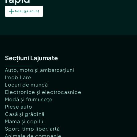
Adaugă anunț
Secțiuni Lajumate
Auto, moto și ambarcațiuni
Imobiliare
Locuri de muncă
Electronice și electrocasnice
Modă și frumusețe
Piese auto
Casă și grădină
Mama și copilul
Sport, timp liber, artă
Animale de companie