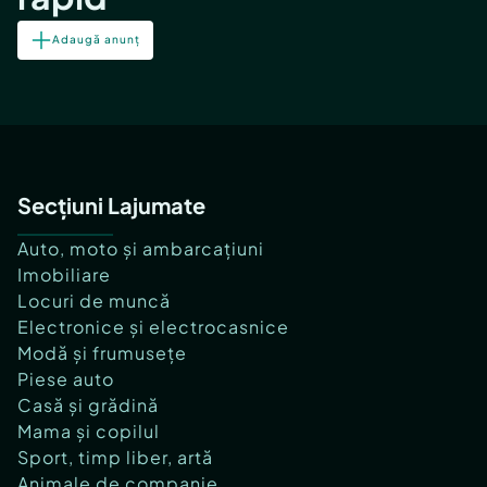
Adaugă anunț
Secțiuni Lajumate
Auto, moto și ambarcațiuni
Imobiliare
Locuri de muncă
Electronice și electrocasnice
Modă și frumusețe
Piese auto
Casă și grădină
Mama și copilul
Sport, timp liber, artă
Animale de companie