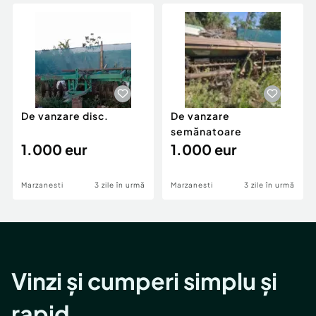
Locuri de munca
Utilaje agricole si industriale
Servicii
Piese auto si accesorii
Animale de companie
Dacia Duster
Afaceri și echipamente profesionale
Inchiriere Bunuri si Vehicule
De vanzare disc.
De vanzare
semănatoare
1.000 eur
1.000 eur
Marzanesti
3 zile în urmă
Marzanesti
3 zile în urmă
Vinzi și cumperi simplu și
rapid