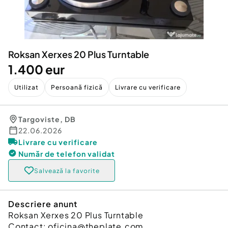
Locuri de munca
Utilaje agricole si industriale
Servicii
Piese auto si accesorii
Animale de companie
Dacia Duster
Afaceri și echipamente profesionale
Roksan Xerxes 20 Plus Turntable
Inchiriere Bunuri si Vehicule
1.400 eur
Utilizat
Persoană fizică
Livrare cu verificare
Targoviste
,
DB
22.06.2026
Livrare cu verificare
Număr de telefon
validat
Salvează la favorite
Descriere anunt
Roksan Xerxes 20 Plus Turntable
Contact: oficina@theplate.com