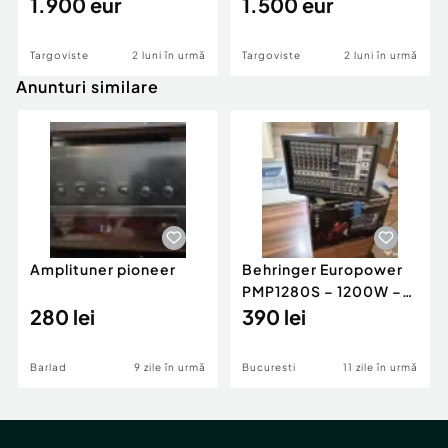
10.5 Tonearm
1.900 eur
1.500 eur
Targoviste
2 luni în urmă
Targoviste
2 luni în urmă
Anunturi similare
Amplituner pioneer
Behringer Europower
PMP1280S – 1200W –
280 lei
Vândut ca defect –
390 lei
Cutie originală
Barlad
9 zile în urmă
Bucuresti
11 zile în urmă