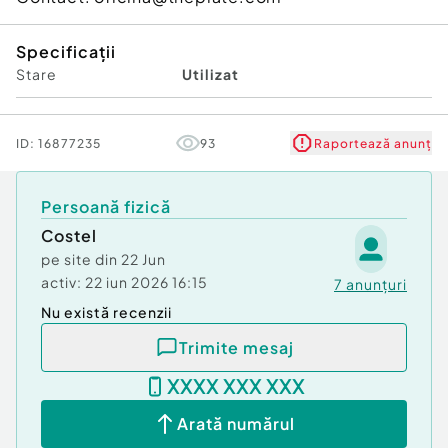
Specificații
Stare
Utilizat
ID:
16877235
93
Raportează anunț
Persoană fizică
Costel
pe site din
22 Jun
activ:
22 iun 2026 16:15
7
anunțuri
Nu există recenzii
Trimite mesaj
XXXX XXX XXX
Arată numărul