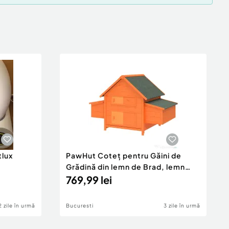
tlux
PawHut Coteț pentru Găini de
Grădină din lemn de Brad, lemn
verde, 160x98.5x107cm
769,99 lei
2 zile în urmă
Bucuresti
3 zile în urmă