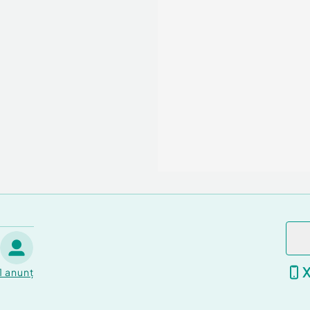
1
anunț