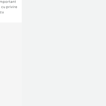
important
 cu privire
 cu