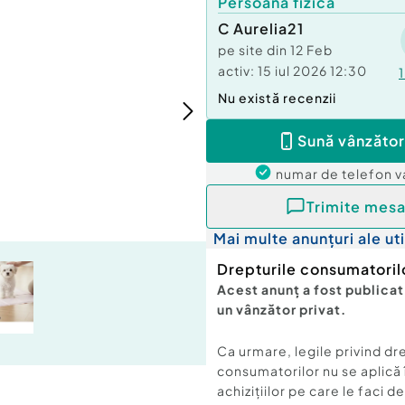
Persoană fizică
C Aurelia21
pe site din
12 Feb
activ:
15 iul 2026 12:30
1
Nu există recenzii
Sună vânzător
numar de telefon
v
Trimite mesa
Mai multe anunțuri ale uti
Drepturile consumatoril
Acest anunț a fost publicat
un vânzător privat.
Ca urmare, legile privind dr
consumatorilor nu se aplică 
achizițiilor pe care le faci d