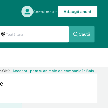
Adaugă anunț
Contul meu
Caută
n Olt
Accesorii pentru animale de companie în Bals
le