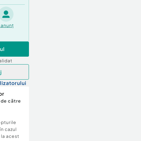
anunț
ul
alidat
j
lizatorului
or
 de către
epturile
în cazul
e la acest