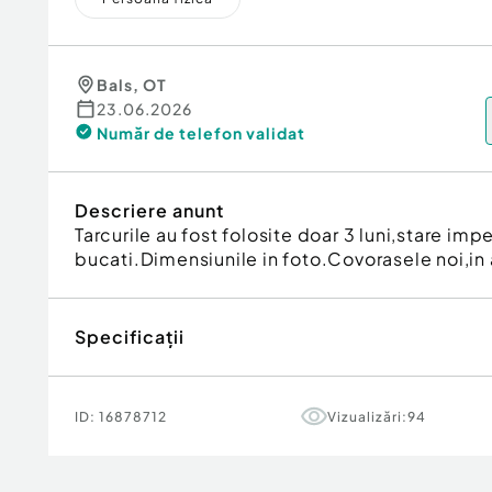
Bals
,
OT
23.06.2026
Număr de telefon
validat
Descriere anunt
Tarcurile au fost folosite doar 3 luni,stare imp
bucati.Dimensiunile in foto.Covorasele noi,in 
Specificații
ID:
16878712
Vizualizări:
94