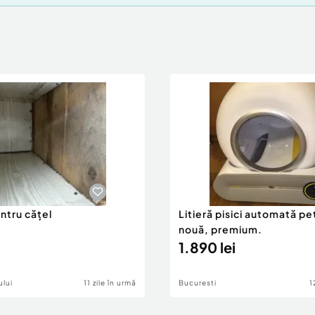
ntru cățel
Litieră pisici automată pe
nouă, premium.
1.890 lei
lui
11 zile în urmă
Bucuresti
1