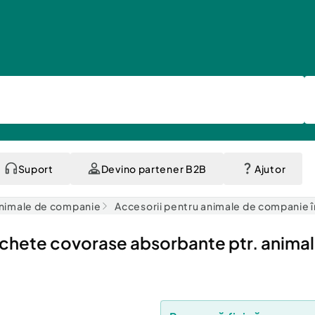
Suport
Devino partener B2B
Ajutor
animale de companie
Accesorii pentru animale de companie î
 pachete covorase absorbante ptr. anima