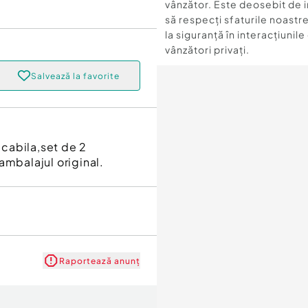
vânzător. Este deosebit de 
să respecți sfaturile noastre
la siguranță în interacțiunile
vânzători privați.
Salvează la favorite
ecabila,set de 2
ambalajul original.
Raportează anunț