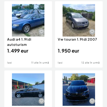
Locuri de munca
Utilaje agricole si industriale
Servicii
Piese auto si accesorii
Animale de companie
Dacia Duster
Afaceri și echipamente profesionale
Inchiriere Bunuri si Vehicule
Audi a4 1.9tdi
Vw touran 1.9tdi 2007
autoturism
1.499 eur
1.950 eur
Iasi
11 zile în urmă
Iasi
12 zile în urmă