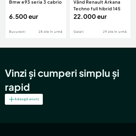
Bmw e93 seria 3 cabrio
Vând Renault Arkana
Techno full hibrid 145
6.500 eur
22.000 eur
Bucuresti
28 zile în urmă
Galati
29 zile în urmă
Vinzi și cumperi simplu și
rapid
Adaugă anunț