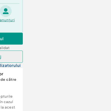
anunțuri
ul
alidat
j
lizatorului
or
 de către
epturile
în cazul
e la acest