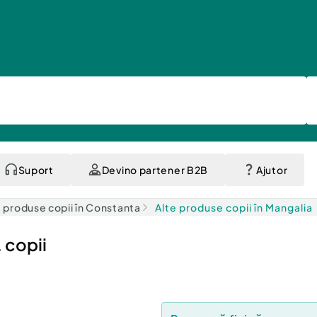
Suport
Devino partener B2B
Ajutor
e produse copii în Constanta
Alte produse copii în Mangalia
 copii