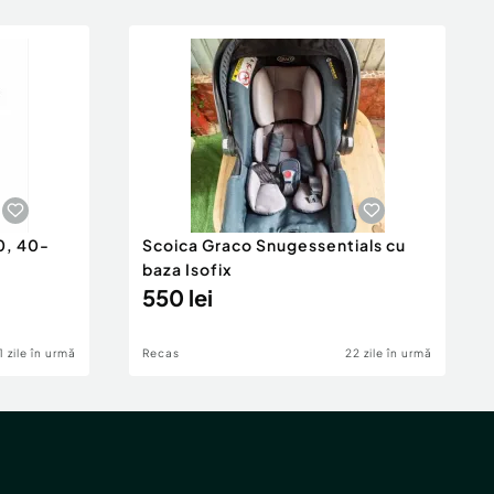
0, 40-
Scoica Graco Snugessentials cu
baza Isofix
550 lei
1 zile în urmă
Recas
22 zile în urmă