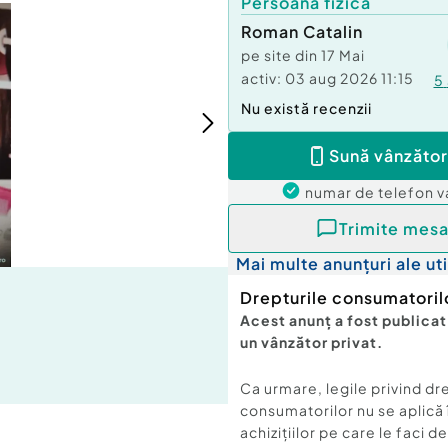
Persoană fizică
Roman Catalin
pe site din
17 Mai
activ:
03 aug 2026 11:15
5
Nu există recenzii
Sună vânzător
numar de telefon
v
Trimite mesa
Mai multe anunțuri ale uti
Drepturile consumatoril
Acest anunț a fost publicat
un vânzător privat.
Ca urmare, legile privind dr
consumatorilor nu se aplică 
achizițiilor pe care le faci d