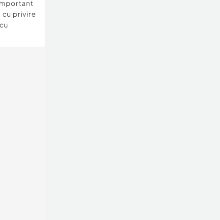
important
 cu privire
 cu