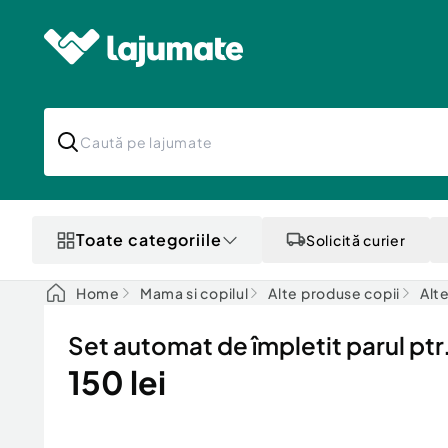
Toate categoriile
Solicită curier
Home
Mama si copilul
Alte produse copii
Alt
Set automat de împletit parul ptr.
150 lei