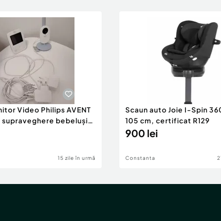
itor Video Philips AVENT
Scaun auto Joie I-Spin 36
 supraveghere bebeluși
105 cm, certificat R129
or
900 lei
15 zile în urmă
Constanta
2