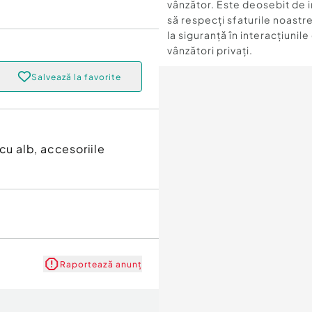
vânzător. Este deosebit de 
să respecți sfaturile noastre
la siguranță în interacțiunile
vânzători privați.
Salvează la favorite
cu alb, accesoriile
Raportează anunț