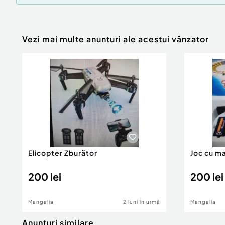
Vezi mai multe anunturi ale acestui vânzator
Elicopter Zburător
Joc cu m
200 lei
200 lei
Mangalia
2 luni în urmă
Mangalia
Anunturi similare