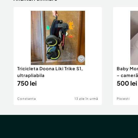
Tricicleta Doona Liki Trike S1,
Baby Mon
ultrapliabila
– cameră
750 lei
cu monit
500 lei
Constanta
13 zile în urmă
Ploiesti