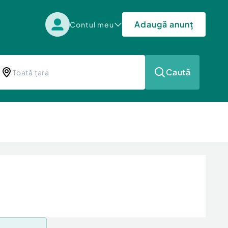
Adaugă anunț
Contul meu
Caută