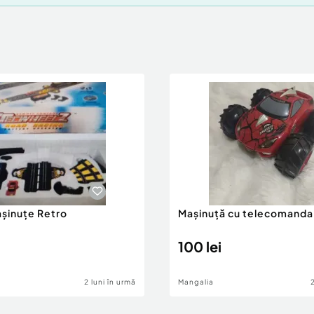
așinuțe Retro
Mașinuță cu telecomanda
100 lei
2 luni în urmă
Mangalia