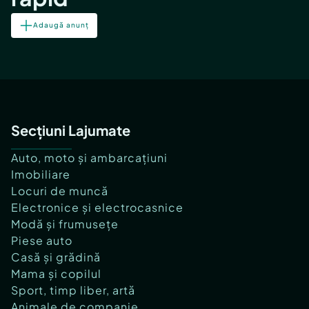
Adaugă anunț
Secțiuni Lajumate
Auto, moto și ambarcațiuni
Imobiliare
Locuri de muncă
Electronice și electrocasnice
Modă și frumusețe
Piese auto
Casă și grădină
Mama și copilul
Sport, timp liber, artă
Animale de companie