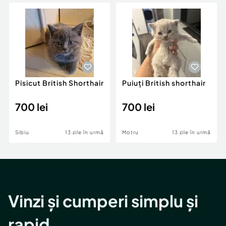
Locuri de munca
Utilaje agricole si industriale
Servicii
Piese auto si accesorii
Animale de companie
Dacia Duster
Afaceri și echipamente profesionale
Inchiriere Bunuri si Vehicule
Pisicut British Shorthair
Puiuți British shorthair
700 lei
700 lei
Sibiu
13 zile în urmă
Motru
13 zile în urmă
Vinzi și cumperi simplu și
rapid