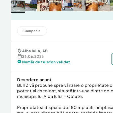
Companie
Alba Iulia
,
AB
26.06.2026
Număr de telefon
validat
Descriere anunt
BLITZ vă propune spre vânzare o proprietate 
potențial excelent, situată într-una dintre cel
municipiului Alba Iulia – Cetate.
Proprietatea dispune de 180 mp utili, amplasa
mp, și este disponibilă pentru achiziție împr