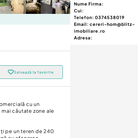
Nume Firma:
Cui:
Telefon:
0374538019
Email:
cereri-hom@blitz-
imobiliare.ro
Adresa:
Salvează la favorite
comercială cu un
e mai căutate zone ale
ți pe un teren de 240
eună cu afacerea