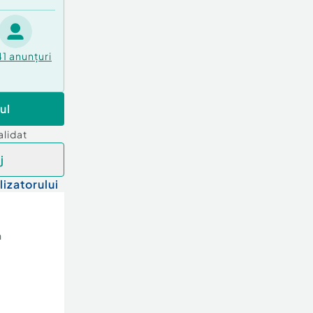
41
anunțuri
ul
alidat
j
lizatorului
a