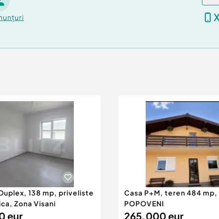
e comercială ori de
nunțuri
i acces facil, oferă
aj important pentru
ilă sau cauți un spațiu
 adaptezi propriului
nță atenția ta.
ibilitățile pe care le
Duplex, 138 mp, priveliste
Casa P+M, teren 484 mp,
ca, Zona Visani
POPOVENI
0 eur
265.000 eur