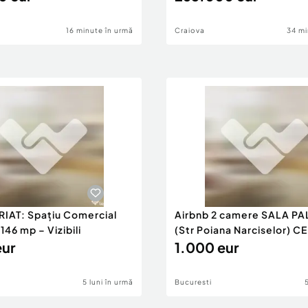
16 minute în urmă
Craiova
34 mi
RIAT: Spațiu Comercial
Airbnb 2 camere SALA PA
46 mp – Vizibili
(Str Poiana Narciselor) C
eur
1.000 eur
5 luni în urmă
Bucuresti