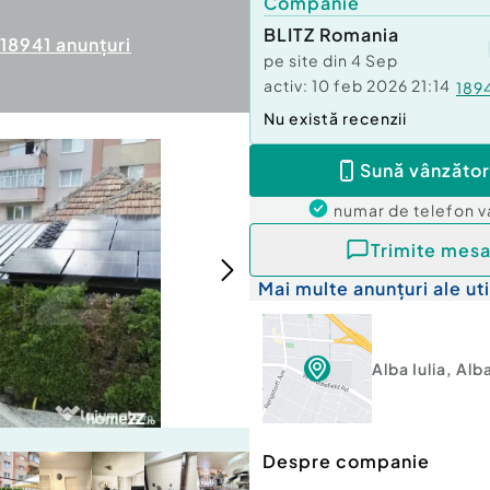
Companie
BLITZ Romania
18941
anunțuri
pe site din
4 Sep
activ:
10 feb 2026 21:14
189
Nu există recenzii
Sună vânzător
numar de telefon
v
Trimite mesa
Mai multe anunțuri ale uti
Alba Iulia
,
Alb
Despre companie