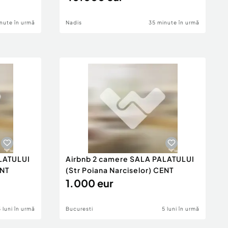
nute în urmă
Nadis
35 minute în urmă
LATULUI
Airbnb 2 camere SALA PALATULUI
ENT
(Str Poiana Narciselor) CENT
1.000 eur
5 luni în urmă
Bucuresti
5 luni în urmă