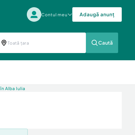
Adaugă anunț
Contul meu
Caută
în Alba Iulia