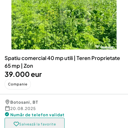
Locuri de munca
Utilaje agricole si industriale
Servicii
Piese auto si accesorii
Animale de companie
Dacia Duster
Afaceri și echipamente profesionale
Inchiriere Bunuri si Vehicule
Spatiu comercial 40 mp utili | Teren Proprietate
65 mp | Zon
39.000 eur
Companie
Botosani
,
BT
20.08.2025
Număr de telefon
validat
Salvează la favorite