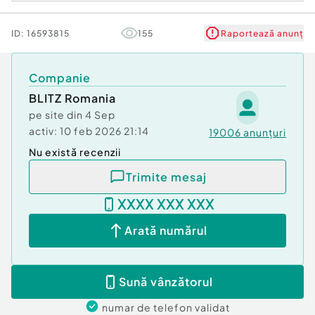
Puncte forte:
ID:
16593815
155
Raportează anunț
Situat într-o zonă cunoscută și accesibilă din
Botoșani
Terenul este proprietate, oferind stabilitate și
Companie
posibilități de extindere sau investiție
BLITZ Romania
pe site din
4 Sep
Pentru mai multe detalii și programări la vizionare,
activ:
10 feb 2026 21:14
19006
anunțuri
nu ezitați să ne contactați!
Nu există recenzii
Cod ofertă / ID BLITZ: P151162
Id intern: P151162
Trimite mesaj
Suprafaţă totală: 40 m²
XXXX XXX XXX
Stadiu construcţie:
Finalizat
Arată numărul
Tip imobil:
Spaţiu stradal
Sună vânzătorul
numar de telefon
validat