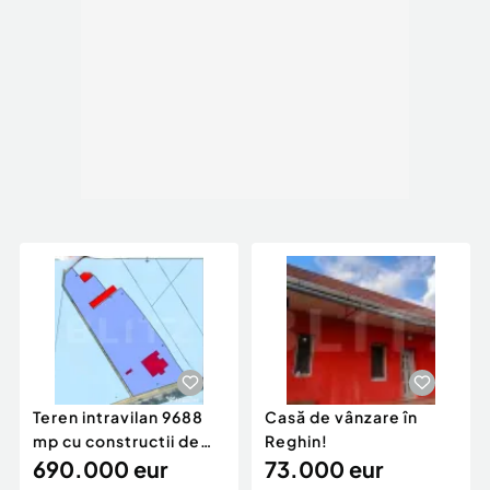
Teren intravilan 9688
Casă de vânzare în
mp cu constructii de
Reghin!
cca. 550 mp
690.000 eur
73.000 eur