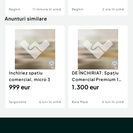
Reghin
11 minute în urmă
Reghin
2 ore în urmă
Anunturi similare
Inchiriez spatiu
DE ÎNCHIRIAT: Spațiu
comercial, micro 3
Comercial Premium 146
999 eur
mp – Vizibili
1.300 eur
Targoviste
6 luni în urmă
Baia Mare
6 luni în urmă