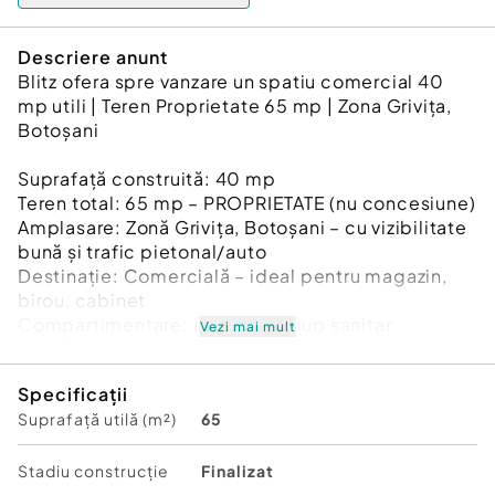
Descriere anunt
Blitz ofera spre vanzare un spatiu comercial 40
mp utili | Teren Proprietate 65 mp | Zona Grivița,
Botoșani
Suprafață construită: 40 mp
Teren total: 65 mp – PROPRIETATE (nu concesiune)
Amplasare: Zonă Grivița, Botoșani – cu vizibilitate
bună și trafic pietonal/auto
Destinație: Comercială – ideal pentru magazin,
birou, cabinet
Compartimentare: camera + grup sanitar
Vezi mai mult
Utilități: Apă, curent – toate funcționale,
contorizare separată
Specificații
Acces: Direct din stradă, cu posibilitate de
Suprafață utilă (m²)
65
amenajare vitrină
Statut juridic: Construcție metal izolata cu
material de constructie și teren cu acte în regulă,
Stadiu construcţie
Finalizat
intabulat