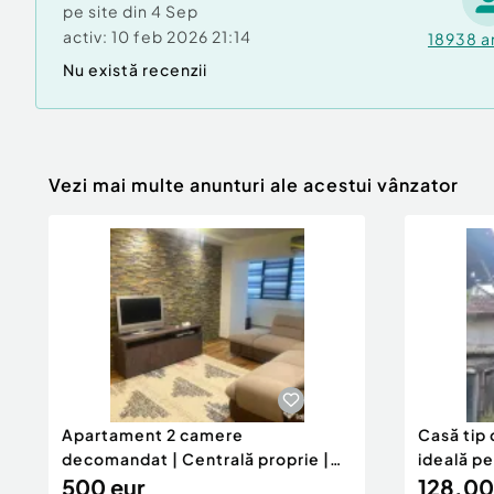
pe site din
4 Sep
activ:
10 feb 2026 21:14
18938
a
Nu există recenzii
Vezi mai multe anunturi ale acestui vânzator
Apartament 2 camere
Casă tip 
decomandat | Centrală proprie |
ideală p
60 mp |
500 eur
128.00