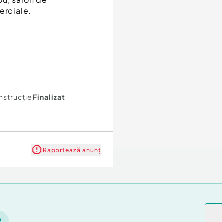
erciale.
nstrucţie
Finalizat
Raportează anunț