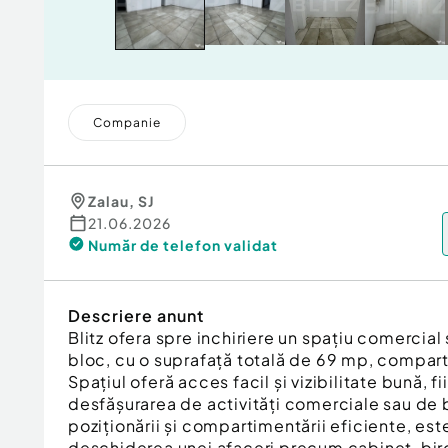
Companie
Zalau
,
SJ
21.06.2026
Număr de telefon
validat
Descriere anunt
Blitz ofera spre inchiriere un spațiu comercial s
bloc, cu o suprafață totală de 69 mp, compar
Spațiul oferă acces facil și vizibilitate bună, f
desfășurarea de activități comerciale sau de b
poziționării și compartimentării eficiente, est
deschiderea unei afaceri precum cabinet, bir