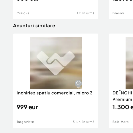
Craiova
1 zi în urmă
Brasov
Anunturi similare
Inchiriez spatiu comercial, micro 3
DE ÎNCHI
Premium 1
999 eur
1.300 
Targoviste
5 luni în urmă
Baia Mare