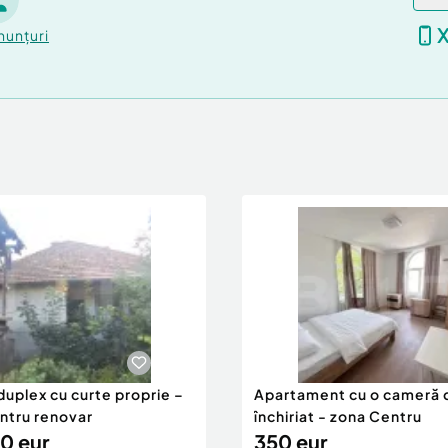
nunțuri
duplex cu curte proprie –
Apartament cu o cameră 
entru renovar
închiriat - zona Centru
0 eur
350 eur