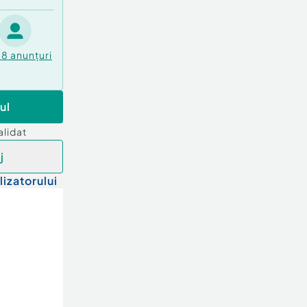
38
anunțuri
ul
alidat
j
lizatorului