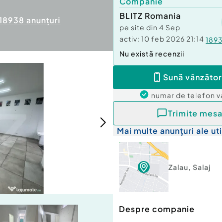
Companie
BLITZ Romania
18938
anunțuri
pe site din
4 Sep
activ:
10 feb 2026 21:14
189
Nu există recenzii
Sună vânzător
numar de telefon
v
Trimite mesa
Mai multe anunțuri ale uti
Zalau
,
Salaj
Despre companie