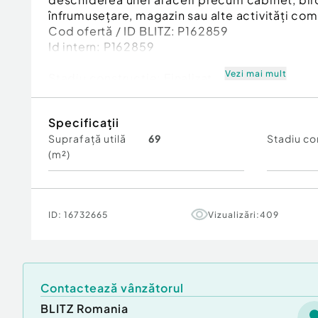
înfrumusețare, magazin sau alte activități com
Cod ofertă / ID BLITZ: P162859
Id intern: P162859
Vezi mai mult
Stadiu construcţie:
Finalizat
Tip imobil:
Bloc de apartamente
Specificații
Suprafață utilă
69
Stadiu co
(m²)
ID:
16732665
Vizualizări:
409
Contactează vânzătorul
BLITZ Romania