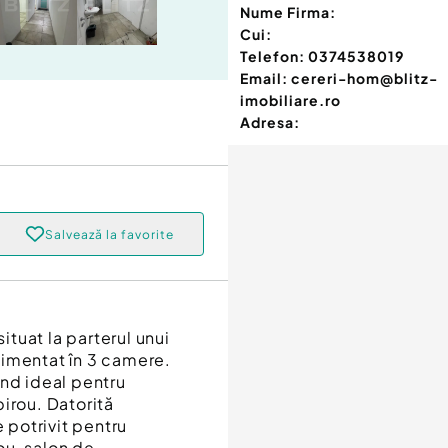
Nume Firma:
Cui:
Telefon:
0374538019
Email:
cereri-hom@blitz-
imobiliare.ro
Adresa:
Salvează la favorite
ituat la parterul unui
timentat în 3 camere.
iind ideal pentru
irou. Datorită
e potrivit pentru
ou, salon de