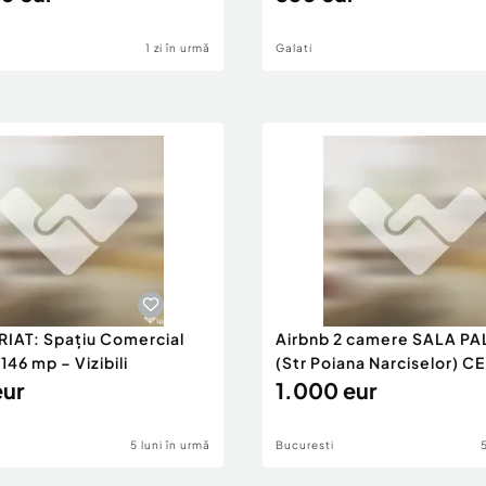
1 zi în urmă
Galati
RIAT: Spațiu Comercial
Airbnb 2 camere SALA PA
46 mp – Vizibili
(Str Poiana Narciselor) C
eur
1.000 eur
5 luni în urmă
Bucuresti