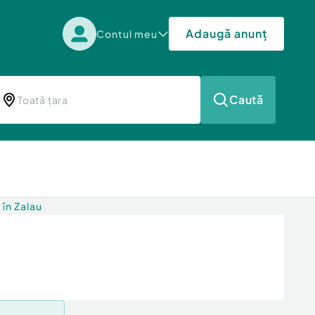
Adaugă anunț
Contul meu
Caută
 în Zalau