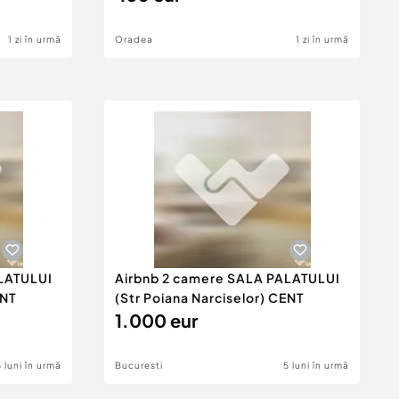
1 zi în urmă
Oradea
1 zi în urmă
LATULUI
Airbnb 2 camere SALA PALATULUI
ENT
(Str Poiana Narciselor) CENT
1.000 eur
5 luni în urmă
Bucuresti
5 luni în urmă