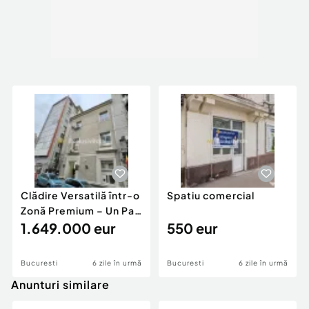
Clădire Versatilă într-o
Spatiu comercial
Zonă Premium – Un Pas
Spre...
1.649.000 eur
550 eur
Bucuresti
6 zile în urmă
Bucuresti
6 zile în urmă
Anunturi similare