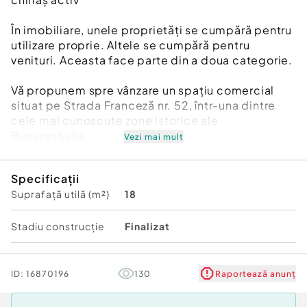
În imobiliare, unele proprietăți se cumpără pentru
utilizare proprie. Altele se cumpără pentru
venituri. Aceasta face parte din a doua categorie.
Vă propunem spre vânzare un spațiu comercial
situat pe Strada Franceză nr. 52, într-una dintre
cele mai cunoscute zone istorice ale
Bucureștiului.
Vezi mai mult
Suprafață utilă: 18,63 mp
Specificații
Chiriaș activ: companie de schimb valutar
Suprafață utilă (m²)
18
Venituri din prima zi pentru viitorul proprietar
Poziționare cu trafic pietonal și vizibilitate bună
Stadiu construcţie
Finalizat
Această proprietate se adresează investitorilor
care caută un activ de dimensiuni reduse, ușor de
administrat și cu potențial de generare a
ID:
16870196
130
Raportează anunț
veniturilor.