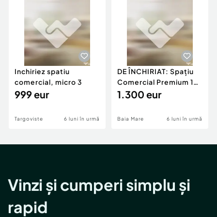
Inchiriez spatiu
DE ÎNCHIRIAT: Spațiu
comercial, micro 3
Comercial Premium 146
999 eur
mp – Vizibili
1.300 eur
Targoviste
6 luni în urmă
Baia Mare
6 luni în urmă
Vinzi și cumperi simplu și
rapid