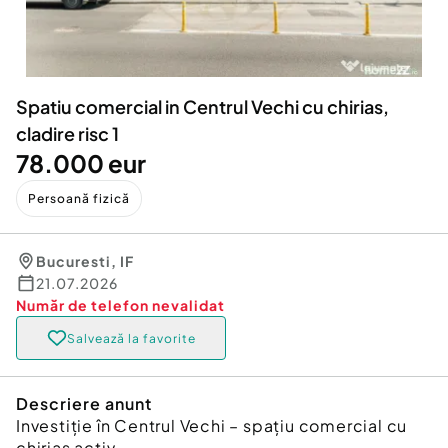
Locuri de munca
Utilaje agricole si industriale
Servicii
Piese auto si accesorii
Animale de companie
Dacia Duster
Afaceri și echipamente profesionale
Spatiu comercial in Centrul Vechi cu chirias,
Inchiriere Bunuri si Vehicule
cladire risc 1
78.000 eur
Persoană fizică
Bucuresti
,
IF
21.07.2026
Număr de telefon
nevalidat
Salvează la favorite
Descriere anunt
Investiție în Centrul Vechi – spațiu comercial cu
chiriaș activ