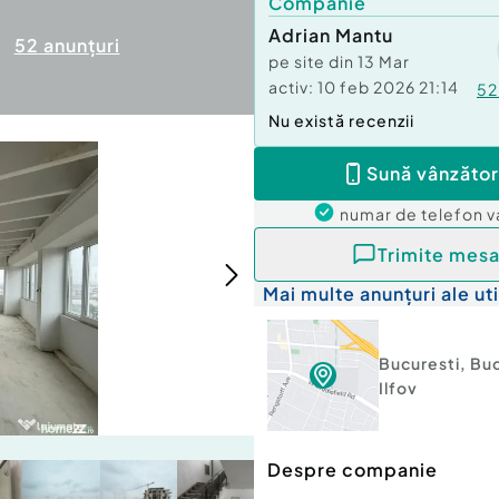
Companie
Adrian Mantu
52
anunțuri
pe site din
13 Mar
activ:
10 feb 2026 21:14
52
Nu există recenzii
Sună vânzător
numar de telefon
v
Trimite mesa
Mai multe anunțuri ale uti
Bucuresti
,
Buc
Ilfov
Despre companie