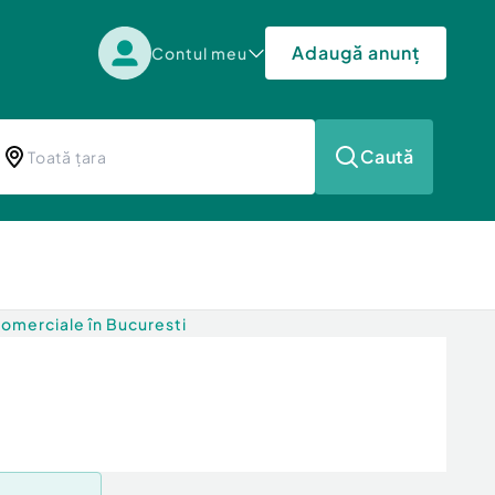
Adaugă anunț
Contul meu
Caută
 comerciale în Bucuresti