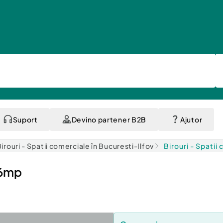
Suport
Devino partener B2B
Ajutor
irouri - Spatii comerciale în Bucuresti-Ilfov
Birouri - Spatii
66mp