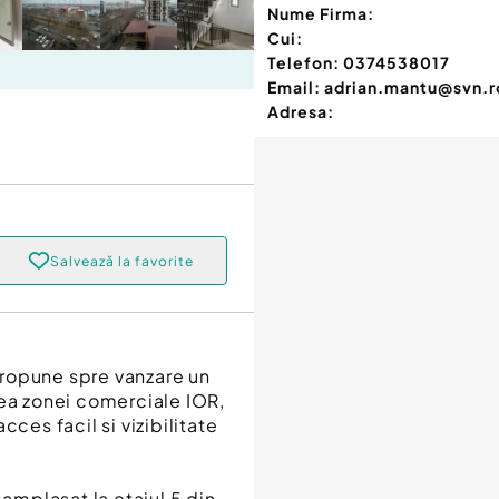
Nume Firma:
Cui:
Telefon:
0374538017
Email:
adrian.mantu@svn.r
Adresa:
Salvează la favorite
ropune spre vanzare un
tea zonei comerciale IOR,
ces facil si vizibilitate
 amplasat la etajul 5 din