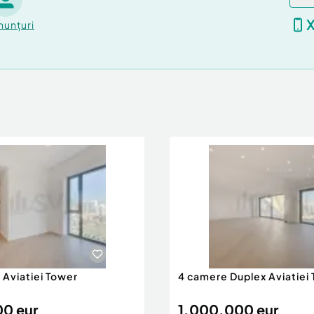
nunțuri
 Aviatiei Tower
4 camere Duplex Aviatiei
0 eur
1.000.000 eur