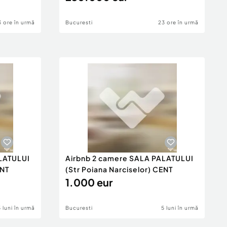
3 ore în urmă
Bucuresti
23 ore în urmă
LATULUI
Airbnb 2 camere SALA PALATULUI
ENT
(Str Poiana Narciselor) CENT
1.000 eur
5 luni în urmă
Bucuresti
5 luni în urmă