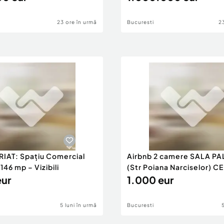
23 ore în urmă
Bucuresti
2
RIAT: Spațiu Comercial
Airbnb 2 camere SALA PA
46 mp – Vizibili
(Str Poiana Narciselor) C
eur
1.000 eur
5 luni în urmă
Bucuresti