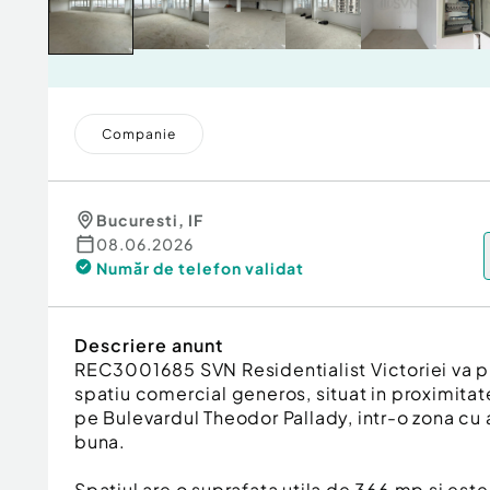
Companie
Bucuresti
,
IF
08.06.2026
Număr de telefon
validat
Descriere anunt
REC3001685 SVN Residentialist Victoriei va p
spatiu comercial generos, situat in proximita
pe Bulevardul Theodor Pallady, intr-o zona cu ac
buna.
Spatiul are o suprafata utila de 366 mp si este