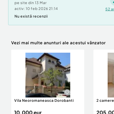
pe site din
13 Mar
Suprafaţă totală: 416 m²
activ:
10 feb 2026 21:14
An finalizare construcție: 1970
52
a
Vitrină: 25 m
Nu există recenzii
Stadiu construcţie:
Finalizat
Înălţime spaţiu: 3 m
Număr încăperi: 12
Număr Grupuri Sanitare: 4
Vezi mai multe anunturi ale acestui vânzator
Comision cumpărător:
3%
Posibilitate parcare: Da
Tip imobil:
Centru comercial
Vila Neoromaneasca Dorobanti
2 camere
10.000 eur
205.00