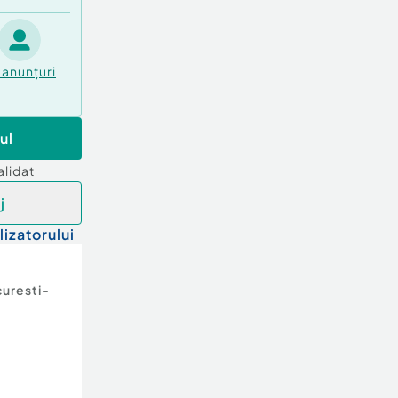
anunțuri
ul
alidat
j
lizatorului
uresti-