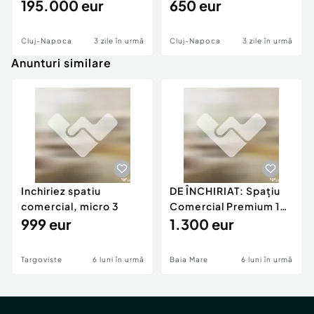
195.000 eur
650 eur
Cluj-Napoca
3 zile în urmă
Cluj-Napoca
3 zile în urmă
Anunturi similare
Inchiriez spatiu
DE ÎNCHIRIAT: Spațiu
comercial, micro 3
Comercial Premium 146
999 eur
mp – Vizibili
1.300 eur
Targoviste
6 luni în urmă
Baia Mare
6 luni în urmă