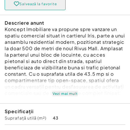
Salvează la favorite
Descriere anunt
Koncept Imobiliare va propune spre vanzare un
spatiu comercial situat in cartierul Iris, parte a unui
ansamblu rezidential modern, pozitionat strategic
la doar 500 de metri de noul Rivus Mall. Amplasat
la parterul unui bloc de locuinte, cu acces
pietonal si auto direct din strada, spatiul
beneficiaza de vizibilitate buna si trafic pietonal
constant. Cu o suprafata utila de 43.5 mp si o
compartimentare tip open-space, spatiul ofera
un cadru versatil pentru desfasurarea de activitati
comerciale sau de servicii. Este complet finisat,
Vezi mai mult
cu incalzire prin centrala proprie si calorifere,
inaltime utila de 2.7 m, si un grup sanitar
Specificații
individual. Terasa exterioara de aproximativ 10
Suprafață utilă (m²)
43
mp, situata la intrare, adauga un plus de
functionalitate si potential de promovare.