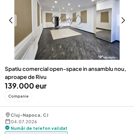
Locuri de munca
Utilaje agricole si industriale
Servicii
Piese auto si accesorii
Animale de companie
Dacia Duster
Afaceri și echipamente profesionale
Inchiriere Bunuri si Vehicule
Spatiu comercial open-space in ansamblu nou,
aproape de Rivu
139.000 eur
Companie
Cluj-Napoca
,
CJ
04.07.2026
Număr de telefon
validat