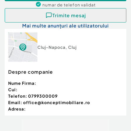
numar de telefon
validat
Tip imobil:
Bloc de apartamente
Trimite mesaj
Mai multe anunțuri ale utilizatorului
Cluj-Napoca
,
Cluj
Despre companie
Nume Firma:
Cui:
Telefon:
0799300009
Email:
office@konceptimobiliare.ro
Adresa: