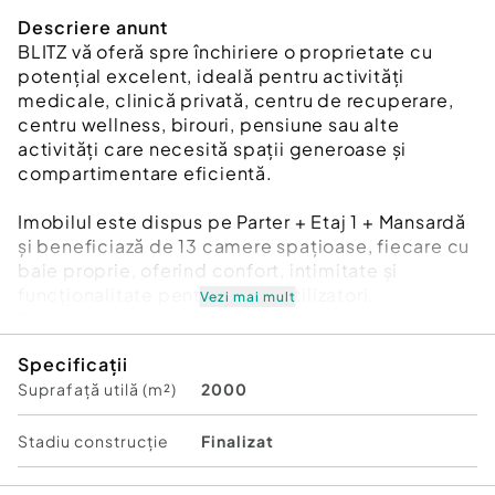
Descriere anunt
BLITZ vă oferă spre închiriere o proprietate cu
potențial excelent, ideală pentru activități
medicale, clinică privată, centru de recuperare,
centru wellness, birouri, pensiune sau alte
activități care necesită spații generoase și
compartimentare eficientă.
Imobilul este dispus pe Parter + Etaj 1 + Mansardă
și beneficiază de 13 camere spațioase, fiecare cu
baie proprie, oferind confort, intimitate și
funcționalitate pentru viitorii utilizatori.
Vezi mai mult
Proprietatea dispune de recepție amenajată, sală
de mese și bucătărie complet funcțională, fiind
Specificații
pregătită pentru desfășurarea imediată a
Suprafață utilă (m²)
2000
activității.
În plus, imobilul beneficiază de locuri de parcare,
zonă de relaxare și spații generoase ce permit
Stadiu construcţie
Finalizat
multiple posibilități de amenajare și organizare, în
funcție de necesitățile afacerii.