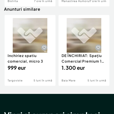
Bistrita
7 ore în urmă
Manastirea Humorului
7 ore în urmă
Anunturi similare
Inchiriez spatiu
DE ÎNCHIRIAT: Spațiu
comercial, micro 3
Comercial Premium 146
999 eur
mp – Vizibili
1.300 eur
Targoviste
5 luni în urmă
Baia Mare
5 luni în urmă