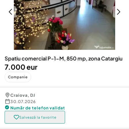
Locuri de munca
Utilaje agricole si industriale
Servicii
Piese auto si accesorii
Animale de companie
Dacia Duster
Afaceri și echipamente profesionale
Inchiriere Bunuri si Vehicule
Spatiu comercial P-1-M, 850 mp, zona Catargiu
7.000 eur
Companie
Craiova
,
DJ
30.07.2026
Număr de telefon
validat
Salvează la favorite