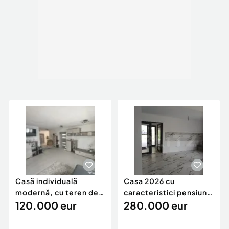
Casă individuală
Casa 2026 cu
modernă, cu teren de
caracteristici pensiune
1.356 mp – la doa
120.000 eur
280k
280.000 eur