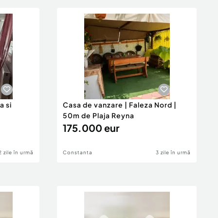
a si
Casa de vanzare | Faleza Nord |
50m de Plaja Reyna
175.000 eur
2 zile în urmă
Constanta
3 zile în urmă