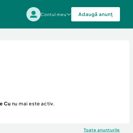
Adaugă anunț
Contul meu
de Cu
nu mai este activ.
Toate anunturile