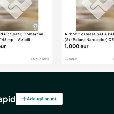
RIAT: Spațiu Comercial
Airbnb 2 camere SALA PA
46 mp – Vizibili
(Str Poiana Narciselor) C
eur
1.000 eur
5 luni în urmă
Bucuresti
rapid
Adaugă anunț