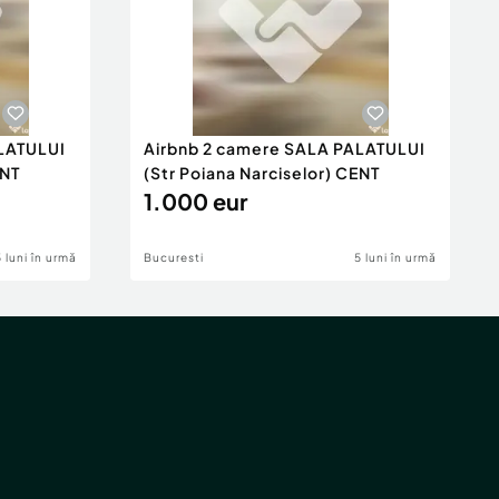
LATULUI
Airbnb 2 camere SALA PALATULUI
ENT
(Str Poiana Narciselor) CENT
1.000 eur
5 luni în urmă
Bucuresti
5 luni în urmă