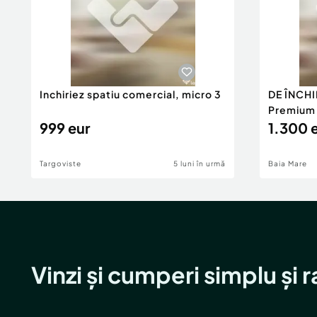
Inchiriez spatiu comercial, micro 3
DE ÎNCHI
Premium 1
999 eur
1.300 
Targoviste
5 luni în urmă
Baia Mare
Vinzi și cumperi simplu și 