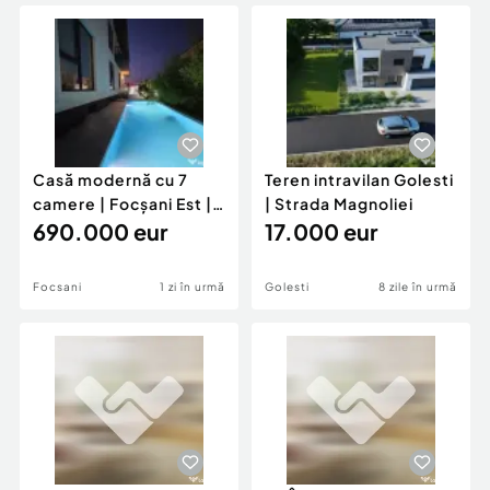
Locuri de munca
Utilaje agricole si industriale
Servicii
Piese auto si accesorii
Animale de companie
Dacia Duster
Afaceri și echipamente profesionale
Inchiriere Bunuri si Vehicule
Casă modernă cu 7
Teren intravilan Golesti
camere | Focșani Est |
| Strada Magnoliei
Lux și confort
690.000 eur
17.000 eur
Focsani
1 zi în urmă
Golesti
8 zile în urmă