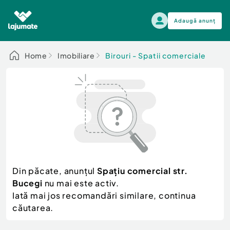
Adaugă anunț
Alege categoria
Home
Imobiliare
Birouri - Spatii comerciale
Auto, moto si ambarcatiuni
Toate Anunturile
Auto, moto si ambarcatiuni
Imobiliare
Autoturisme
Electronice si electrocasnice
Anvelope si Jante
Casa si gradina
Alege dupa sezon
Piese auto
Scutere - ATV - UTV
Din păcate, anunțul
Spațiu comercial str.
Mama si copilul
Autoutilitare
Bucegi
nu mai este activ.
Moda si frumusete
Ambarcatiuni
Iată mai jos recomandări similare, continua
Sport, timp liber, arta
căutarea.
Camioane - Rulote - Remorci
Agro si Industrie
Motociclete