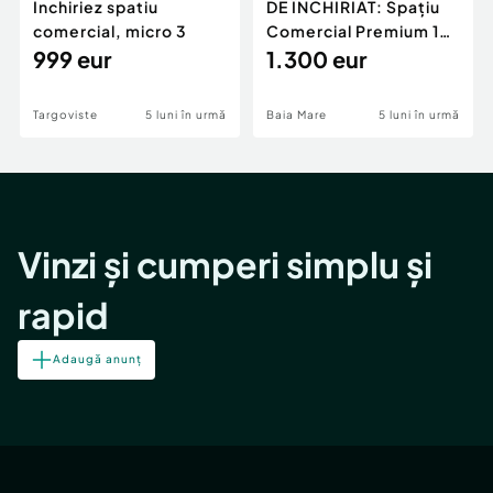
Inchiriez spatiu
DE ÎNCHIRIAT: Spațiu
comercial, micro 3
Comercial Premium 146
999 eur
mp – Vizibili
1.300 eur
Targoviste
5 luni în urmă
Baia Mare
5 luni în urmă
Vinzi și cumperi simplu și
rapid
Adaugă anunț