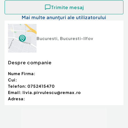
Vitrină: 10.0 m
Trimite mesaj
Stadiu construcţie:
Finalizat
Posibilitate parcare: Nu
Mai multe anunțuri ale utilizatorului
Tip imobil:
Centru comercial
Bucuresti
,
Bucuresti-Ilfov
Despre companie
Nume Firma:
Cui:
Telefon:
0752415470
Email:
livia.pirvulescu@remax.ro
Adresa: