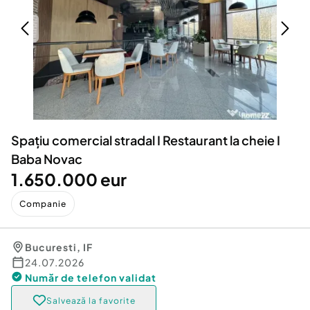
Locuri de munca
Utilaje agricole si industriale
Servicii
Piese auto si accesorii
Animale de companie
Dacia Duster
Afaceri și echipamente profesionale
Inchiriere Bunuri si Vehicule
Spațiu comercial stradal I Restaurant la cheie I
Baba Novac
1.650.000 eur
Companie
Bucuresti
,
IF
24.07.2026
Număr de telefon
validat
Salvează la favorite