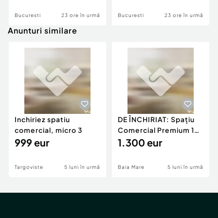
Bucuresti
23 ore în urmă
Bucuresti
23 ore în urmă
Anunturi similare
Inchiriez spatiu
DE ÎNCHIRIAT: Spațiu
comercial, micro 3
Comercial Premium 146
999 eur
mp – Vizibili
1.300 eur
Targoviste
5 luni în urmă
Baia Mare
5 luni în urmă