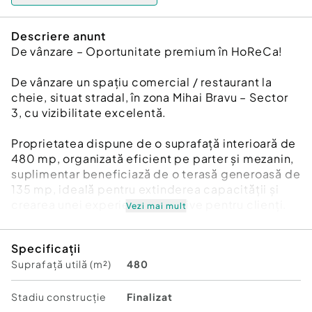
Descriere anunt
De vânzare – Oportunitate premium în HoReCa!
De vânzare un spațiu comercial / restaurant la
cheie, situat stradal, în zona Mihai Bravu – Sector
3, cu vizibilitate excelentă.
Proprietatea dispune de o suprafață interioară de
480 mp, organizată eficient pe parter și mezanin,
suplimentar beneficiază de o terasă generoasă de
135 mp, ideală pentru extinderea capacității și
crearea unei experiențe atractive pentru clienți.
Vezi mai mult
- Spațiu stradal – expunere maximă
Specificații
- 480 mp interior, Parter + mezanin -
Suprafață utilă (m²)
480
compartimentare optimă
- Terasă 135 mp, un real avantaj competitiv
- Amenajat și utilat complet în 2025, restaurant la
Stadiu construcţie
Finalizat
cheie, gata de operare imediată