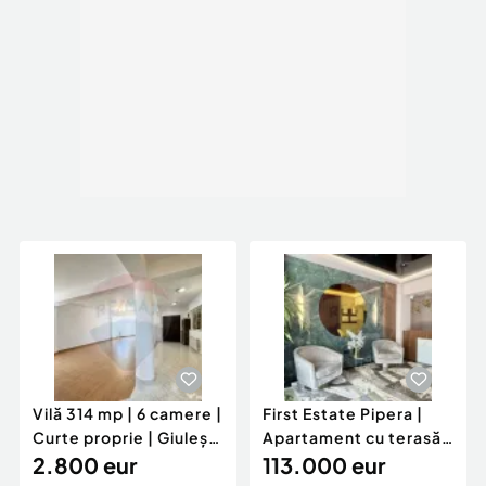
Vilă 314 mp | 6 camere |
First Estate Pipera |
Curte proprie | Giulești
Apartament cu terasă
- Pod...
2.800 eur
și potenția...
113.000 eur