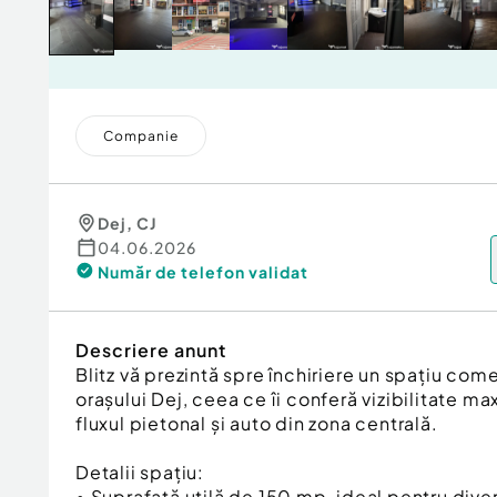
Companie
Dej
,
CJ
04.06.2026
Număr de telefon
validat
Descriere anunt
Blitz vă prezintă spre închiriere un spațiu comer
orașului Dej, ceea ce îi conferă vizibilitate ma
fluxul pietonal și auto din zona centrală.
Detalii spațiu:
• Suprafață utilă de 150 mp, ideal pentru dive