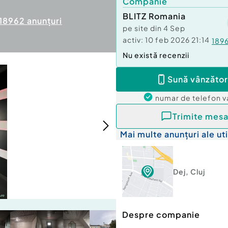
Companie
BLITZ Romania
18962
anunțuri
pe site din
4 Sep
activ:
10 feb 2026 21:14
189
Nu există recenzii
Sună vânzător
numar de telefon
v
Trimite mesa
Mai multe anunțuri ale uti
Dej
,
Cluj
Despre companie