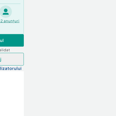
62
anunțuri
ul
alidat
j
lizatorului