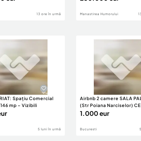
13 ore în urmă
Manastirea Humorului
1
RIAT: Spațiu Comercial
Airbnb 2 camere SALA PA
46 mp – Vizibili
(Str Poiana Narciselor) C
eur
1.000 eur
5 luni în urmă
Bucuresti