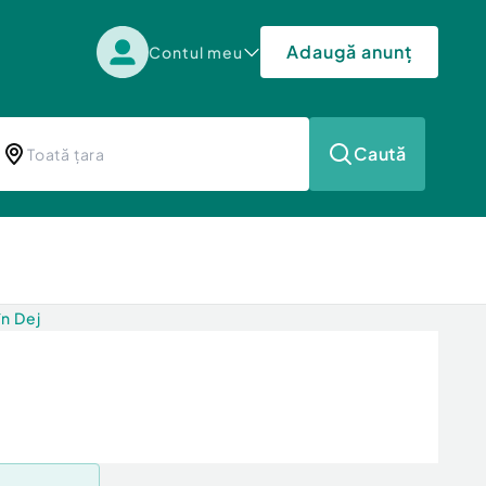
Adaugă anunț
Contul meu
Caută
în Dej