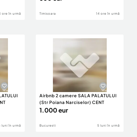
3 ore în urmă
Timisoara
14 ore în urmă
LATULUI
Airbnb 2 camere SALA PALATULUI
ENT
(Str Poiana Narciselor) CENT
1.000 eur
5 luni în urmă
Bucuresti
5 luni în urmă