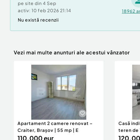
pe site din
4 Sep
O oportunitate rară în centrul orașului. Contact
activ:
10 feb 2026 21:14
programarea unei vizionări!
18962
a
Cod ofertă / ID BLITZ: P152830
Nu există recenzii
Id intern: P152830
An finalizare construcție: 1893
Stadiu construcţie:
Finalizat
Vezi mai multe anunturi ale acestui vânzator
Tip imobil:
Alte tipuri
Apartament 2 camere renovat –
Casă ind
Craiter, Brașov | 55 mp | E
teren de 
110.000 eur
120.00