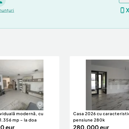
ați-ne pentru detalii și
nunțuri
ividuală modernă, cu
Casa 2026 cu caracteristi
1.356 mp – la doa
pensiune 280k
0 eur
280.000 eur