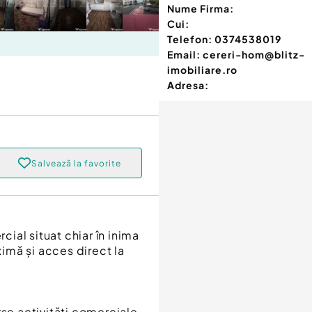
Nume Firma:
Cui:
Telefon:
0374538019
Email:
cereri-hom@blitz-
imobiliare.ro
Adresa:
Salvează la favorite
cial situat chiar în inima
ximă și acces direct la
rse activități comerciale