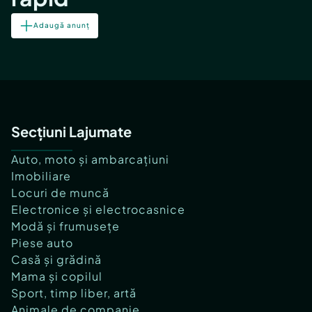
Adaugă anunț
Secțiuni Lajumate
Auto, moto și ambarcațiuni
Imobiliare
Locuri de muncă
Electronice și electrocasnice
Modă și frumusețe
Piese auto
Casă și grădină
Mama și copilul
Sport, timp liber, artă
Animale de companie