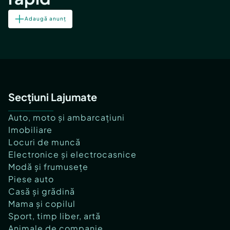
Adaugă anunț
Secțiuni Lajumate
Auto, moto și ambarcațiuni
Imobiliare
Locuri de muncă
Electronice și electrocasnice
Modă și frumusețe
Piese auto
Casă și grădină
Mama și copilul
Sport, timp liber, artă
Animale de companie