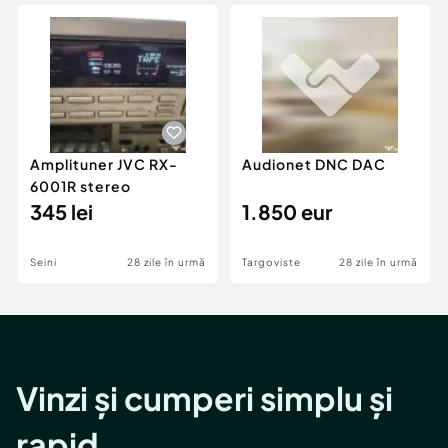
Locuri de munca
Utilaje agricole si industriale
Servicii
Piese auto si accesorii
Animale de companie
Dacia Duster
Afaceri și echipamente profesionale
Inchiriere Bunuri si Vehicule
Amplituner JVC RX-
Audionet DNC DAC
6001R stereo
345 lei
1.850 eur
Seini
28 zile în urmă
Targoviste
28 zile în urmă
Vinzi și cumperi simplu și
rapid