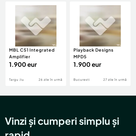
Locuri de munca
Utilaje agricole si industriale
Servicii
Piese auto si accesorii
Animale de companie
Dacia Duster
Afaceri și echipamente profesionale
Inchiriere Bunuri si Vehicule
MBL C51 Integrated
Playback Designs
Amplifier
MPD5
1.900 eur
1.900 eur
Targu Jiu
26 zile în urmă
Bucuresti
27 zile în urmă
Vinzi și cumperi simplu și
rapid