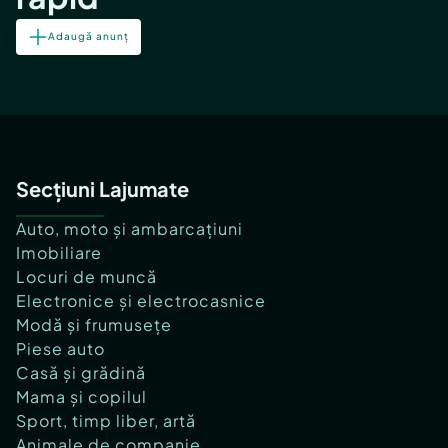
Adaugă anunț
Secțiuni Lajumate
Auto, moto și ambarcațiuni
Imobiliare
Locuri de muncă
Electronice și electrocasnice
Modă și frumusețe
Piese auto
Casă și grădină
Mama și copilul
Sport, timp liber, artă
Animale de companie