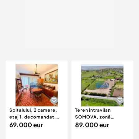
Spitalului, 2 camere,
Teren intravilan
etaj 1, decomandat,
SOMOVA, zonă
62MP
69.000 eur
deosebită, 5548MP
89.000 eur