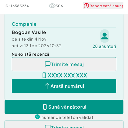
???? Sună acum și programează o vizionare!
ID:
16583234
306
Raportează anunț
???? Sau vizitează-ne pe Str. Isaccei, Nr. 57, Bloc
Pelican (etaj)
Companie
pelican-imobiliare.ro
Bogdan Vasile
Profesionisti!
pe site din
4 Nov
Id intern: P189104
activ:
13 feb 2026 10:32
28
anunțuri
Nu există recenzii
Stadiu construcţie:
Finalizat
Comision cumpărător:
50%
Trimite mesaj
Tip imobil:
Bloc de apartamente
XXXX XXX XXX
Arată numărul
Sună vânzătorul
numar de telefon
validat
Trimite mesaj