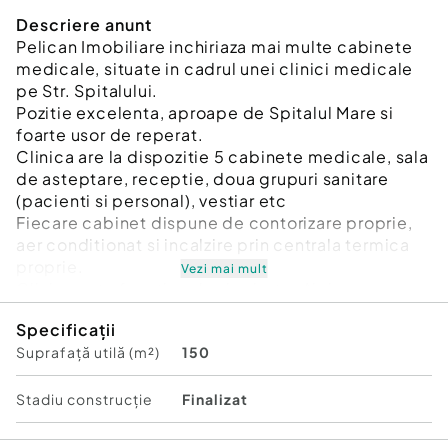
Descriere anunt
Pelican Imobiliare inchiriaza mai multe cabinete
medicale, situate in cadrul unei clinici medicale
pe Str. Spitalului.
Pozitie excelenta, aproape de Spitalul Mare si
foarte usor de reperat.
Clinica are la dispozitie 5 cabinete medicale, sala
de asteptare, receptie, doua grupuri sanitare
(pacienti si personal), vestiar etc
Fiecare cabinet dispune de contorizare proprie,
aer conditionat si incalzire prin centrala termica
proprie.
Vezi mai mult
Clinica este functionala si avizata. Aici
functioneaza in ultimii ani doar cabinete
Specificații
medicale.
Suprafață utilă (m²)
150
De asemenea exista in prezent si centru de
recoltare analize medicale.
Preturi de la 250 Euro per cabinet, in functie de
Stadiu construcţie
Finalizat
suprafata si dotari.