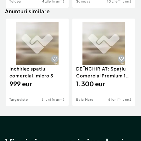
Tulcea
4 zile în urmă
Somova
10 zile în urmă
Anunturi similare
Inchiriez spatiu
DE ÎNCHIRIAT: Spațiu
comercial, micro 3
Comercial Premium 146
999 eur
mp – Vizibili
1.300 eur
Targoviste
6 luni în urmă
Baia Mare
6 luni în urmă