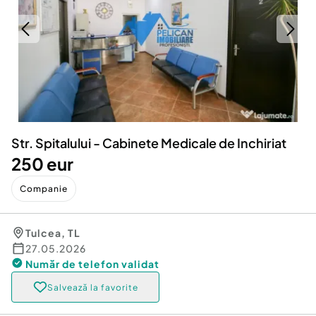
Locuri de munca
Utilaje agricole si industriale
Servicii
Piese auto si accesorii
Animale de companie
Dacia Duster
Afaceri și echipamente profesionale
Inchiriere Bunuri si Vehicule
Str. Spitalului - Cabinete Medicale de Inchiriat
250 eur
Companie
Tulcea
,
TL
27.05.2026
Număr de telefon
validat
Salvează la favorite