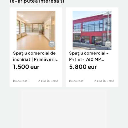
Te-ar putea interesa si
Spațiu comercial de
Spațiu comercial -
I
închiriat | Primăverii
P+1 ET- 760 MP
c
– Jean Mo...
1.500 eur
|Colentina-Activitati
5.800 eur
Mu
Bucuresti
2 zile în urmă
Bucuresti
2 zile în urmă
P