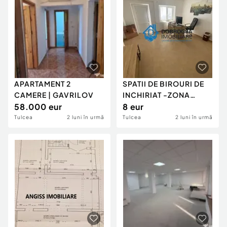
APARTAMENT 2
SPATII DE BIROURI DE
CAMERE | GAVRILOV
INCHIRIAT -ZONA
58.000 eur
ULTRACENTRALA
8 eur
Tulcea
2 luni în urmă
Tulcea
2 luni în urmă