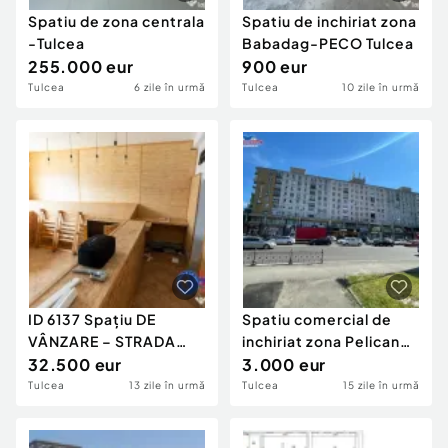
Spatiu de zona centrala
Spatiu de inchiriat zona
-Tulcea
Babadag-PECO Tulcea
255.000 eur
900 eur
Tulcea
6 zile în urmă
Tulcea
10 zile în urmă
ID 6137 Spațiu DE
Spatiu comercial de
VÂNZARE – STRADA
inchiriat zona Pelican
Mahmudiei
32.500 eur
Tulcea
3.000 eur
Tulcea
13 zile în urmă
Tulcea
15 zile în urmă