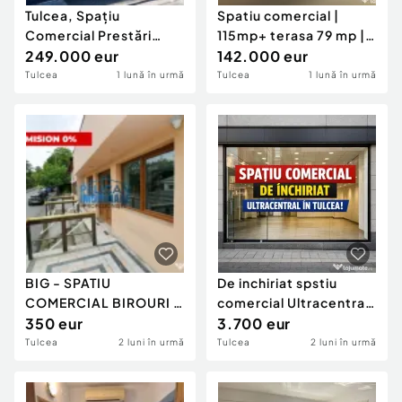
Tulcea, Spațiu
Spatiu comercial |
Comercial Prestări
115mp+ terasa 79 mp |
Servicii, Birouri
249.000 eur
Tulcea - Str Spital
142.000 eur
Tulcea
1 lună în urmă
Tulcea
1 lună în urmă
BIG - SPATIU
De inchiriat spstiu
COMERCIAL BIROURI -
comercial Ultracentral
40MP
350 eur
- orice activitate!
3.700 eur
Tulcea
2 luni în urmă
Tulcea
2 luni în urmă