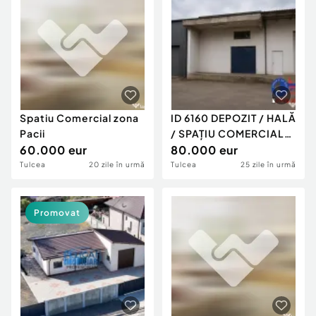
Spatiu Comercial zona
ID 6160 DEPOZIT / HALĂ
Pacii
/ SPAȚIU COMERCIAL
60.000 eur
P+E | DE VÂNZARE
80.000 eur
Tulcea
20 zile în urmă
Tulcea
25 zile în urmă
Promovat