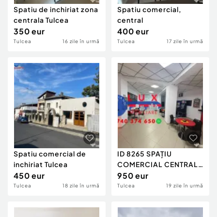
Spatiu de inchiriat zona
Spatiu comercial,
centrala Tulcea
central
350 eur
400 eur
Tulcea
16 zile în urmă
Tulcea
17 zile în urmă
Spatiu comercial de
ID 8265 SPAȚIU
inchiriat Tulcea
COMERCIAL CENTRAL
450 eur
– ÎNCHIRIERE
950 eur
Tulcea
18 zile în urmă
Tulcea
19 zile în urmă