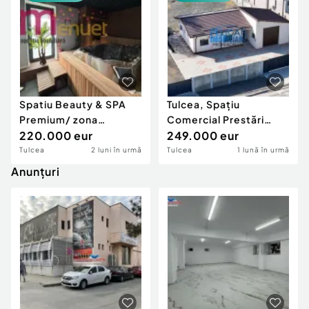
Locuri de munca
Utilaje agricole si industriale
Servicii
Piese auto si accesorii
Animale de companie
Dacia Duster
Afaceri și echipamente profesionale
Inchiriere Bunuri si Vehicule
Spatiu Beauty & SPA
Tulcea, Spațiu
Premium/ zona
Comercial Prestări
Centrala-113mp/
220.000 eur
Servicii, Birouri
249.000 eur
Sauna,Jacuzzi,Terasa
Tulcea
2 luni în urmă
Tulcea
1 lună în urmă
Anunțuri