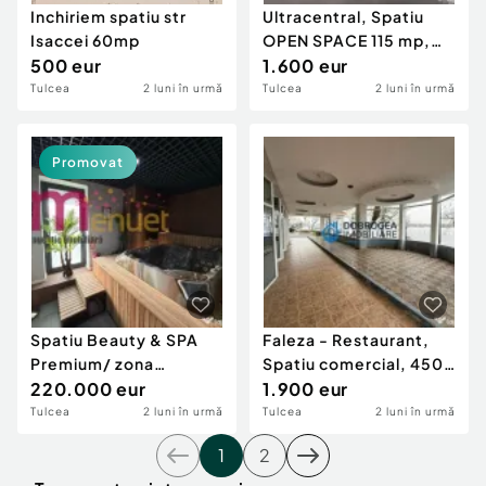
Inchiriem spatiu str
Ultracentral, Spatiu
Isaccei 60mp
OPEN SPACE 115 mp,
500 eur
vad pietonal si auto
1.600 eur
Tulcea
2 luni în urmă
Tulcea
2 luni în urmă
Promovat
Spatiu Beauty & SPA
Faleza - Restaurant,
Premium/ zona
Spatiu comercial, 450
Centrala-113mp/
220.000 eur
mp utili, terasa
1.900 eur
Sauna,Jacuzzi,Terasa
Tulcea
2 luni în urmă
Tulcea
2 luni în urmă
1
2