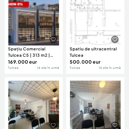
Spațiu Comercial
Spatiu de ultracentral
Tulcea C5 | 313 m2 |
Tulcea
Posibilitate Rate 3 A
169.000 eur
500.000 eur
Tulcea
16 zile în urmă
Tulcea
16 zile în urmă