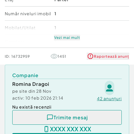
- bucatarie
Număr niveluri imobil
1
- baie
Mobilat/Utilat
1
- hol
Vezi mai mult
Comfort
1
- debara / spatiu de depozitare (aprox. 5 mp)
Stare
Bună
ID:
16732959
1451
Raportează anunț
- pivnita pentru depozitare
Companie
- acces la mansarda comuna (spatiu de
depozitare)
Romina Dragoi
pe site din
28 Nov
Alte avantaje:
activ:
10 feb 2026 21:14
42
anunțuri
Nu există recenzii
- centrala termica proprie pe gaz
Trimite mesaj
- contor individual de apa
XXXX XXX XXX