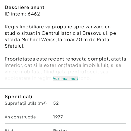
Descriere anunt
ID intern: 6462
Regis Imobiliare va propune spre vanzare un
studio situat in Centrul Istoric al Brasovului, pe
strada Michael Weiss, la doar 70 m de Piata
Sfatului.
Proprietatea este recent renovata complet, atat la
interior, cat si la exterior (fatada imobilului), si se
vinde mobilata, fiind gata pentru locuit sau
exploatare in regim hotelier/Airbnb.
Vezi mai mult
Studio-ul este amplasat intr-o constructie solida
Specificații
din caramida, cu barne autentice din lemn masiv,
Suprafață utilă (m²)
52
care pastreaza farmecul specific zonei istorice.
Compartimentare:
An constructie
1977
- camera
Etaj
Parter