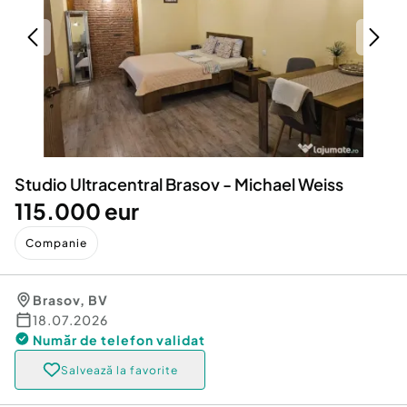
Locuri de munca
Utilaje agricole si industriale
Servicii
Piese auto si accesorii
Animale de companie
Dacia Duster
Afaceri și echipamente profesionale
Inchiriere Bunuri si Vehicule
Studio Ultracentral Brasov - Michael Weiss
115.000 eur
Companie
Brasov
,
BV
18.07.2026
Număr de telefon
validat
Salvează la favorite