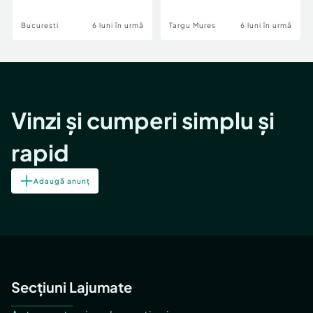
Bucuresti
6 luni în urmă
Targu Mures
6 luni în urmă
Vinzi și cumperi simplu și
rapid
Adaugă anunț
Secțiuni Lajumate