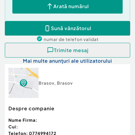
- iesire directa din proprietate in curtea interioara
Arată numărul
- proprietate pretabila atat pentru locuinta, cat si
pentru investitie (Airbnb)
Sună vânzătorul
Comision agentie: 2% TVA.
numar de telefon
validat
Confort:
1
Trimite mesaj
Tip imobil:
Casă/Vilă
Mai multe anunțuri ale utilizatorului
Brasov
,
Brasov
Despre companie
Nume Firma:
Cui:
Telefon:
0774994172