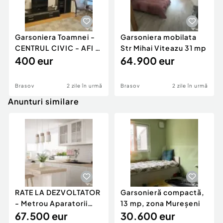
Garsoniera Toamnei -
Garsoniera mobilata
CENTRUL CIVIC - AFI -
Str Mihai Viteazu 31 mp
PET FRIENDLY
400 eur
64.900 eur
Brasov
2 zile în urmă
Brasov
2 zile în urmă
Anunturi similare
RATE LA DEZVOLTATOR
Garsonieră compactă,
- Metrou Aparatorii
13 mp, zona Mureșeni
Patriei -
67.500 eur
30.600 eur