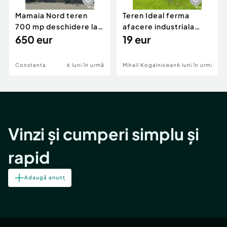
Mamaia Nord teren
Teren Ideal ferma
700 mp deschidere la
afacere industriala
D24 si D25
650 eur
deschidere 71 ml la
19 eur
DN2A
Constanta
6 luni în urmă
Mihail Kogalniceanu
6 luni în urmă
Vinzi și cumperi simplu și
rapid
Adaugă anunț