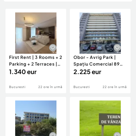
Locuri de munca
Utilaje agricole si industriale
Servicii
Piese auto si accesorii
Animale de companie
Dacia Duster
Afaceri și echipamente profesionale
Inchiriere Bunuri si Vehicule
First Rent | 3 Rooms + 2
Obor - Avrig Park |
Parking + 2 Terraces |
Spațiu Comercial 89
Pipera Plaza
1.340 eur
mp + Terasa 16MP |
2.225 eur
Bucuresti
22 ore în urmă
Bucuresti
22 ore în urmă