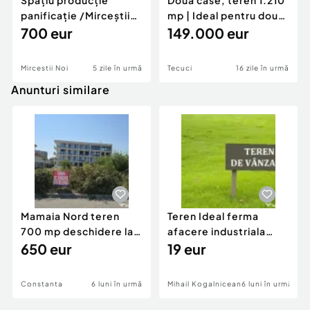
Spațiu producție
Două case, teren 1.210
panificație /Mirceștii
mp | Ideal pentru două
Noi/Vanatori/...
700 eur
familii/ ...
149.000 eur
Mircestii Noi
5 zile în urmă
Tecuci
16 zile în urmă
Anunturi similare
Mamaia Nord teren
Teren Ideal ferma
700 mp deschidere la
afacere industriala
D24 si D25
650 eur
deschidere 71 ml la
19 eur
DN2A
Constanta
6 luni în urmă
Mihail Kogalniceanu
6 luni în urmă