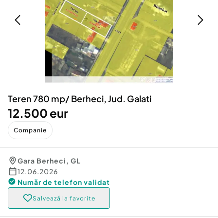
Locuri de munca
Utilaje agricole si industriale
Servicii
Piese auto si accesorii
Animale de companie
Dacia Duster
Afaceri și echipamente profesionale
Inchiriere Bunuri si Vehicule
Teren 780 mp/ Berheci, Jud. Galati
12.500 eur
Companie
Gara Berheci
,
GL
12.06.2026
Număr de telefon
validat
Salvează la favorite