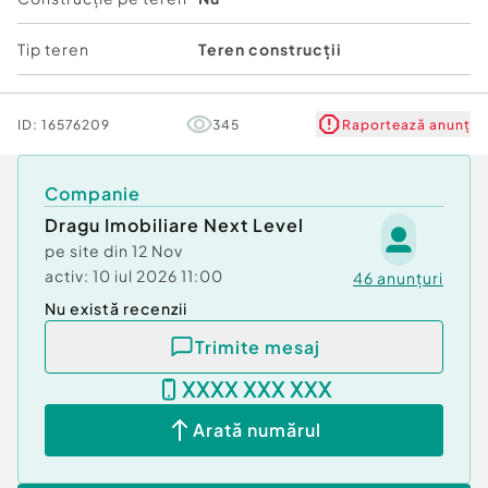
Utilități disponibile: apă și canalizare, conducta
Tip teren
Teren construcții
de gaz în fața proprietății
Zonă în dezvoltare, cu vecini și construcții noi în
ID:
16576209
345
Raportează anunț
apropiere
Amplasare excelentă:
Companie
Dragu Imobiliare Next Level
Terenul se află în imediata apropiere a bisericii din
pe site din
12 Nov
Berheci, la doar 15 minute de Tecuci, pe un traseu
activ:
10 iul 2026 11:00
46
anunțuri
ușor accesibil.
Nu există recenzii
Preț propus: 12500 euro, negociabil
Trimite mesaj
Contact:
XXXX XXX XXX
0786 968 413
???? draguimobiliare@gmail.com
Arată numărul