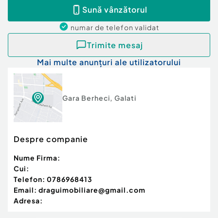
Sună vânzătorul
numar de telefon
validat
Trimite mesaj
Mai multe anunțuri ale utilizatorului
Gara Berheci
,
Galati
Despre companie
Nume Firma:
Cui:
Telefon:
0786968413
Email:
draguimobiliare@gmail.com
Adresa: