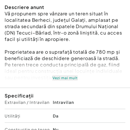
Descriere anunt
Vă propunem spre vânzare un teren situat în
localitatea Berheci, județul Galați, amplasat pe
strada secundară din spatele Drumului Național
(DN) Tecuci–Bârlad, într-o zonă liniștită, cu acces
facil și utilități în apropiere.
Proprietatea are o suprafață totală de 780 mp și
beneficiază de deschidere generoasă la stradă.
Pe teren trece conducta principală de gaz, fiind
ideal pentru construcția unei locuințe individuale
sau pentru investiție imobiliară.
Vezi mai mult
Detalii teren:
Specificații
Extravilan / Intravilan
Intravilan
Suprafață totală: 780 mp
Deschidere: 20 ml
Utilități
Da
Acces facil din DN
Construcție pe teren
Nu