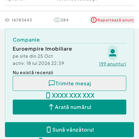
ID:
16783443
284
Raportează anunț
Companie
Euroempire Imobiliare
pe site din
25 Oct
activ:
18 iul 2026 22:39
199
anunțuri
Nu există recenzii
Trimite mesaj
XXXX XXX XXX
Arată numărul
Sună vânzătorul