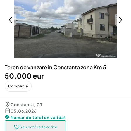
Locuri de munca
Utilaje agricole si industriale
Servicii
Piese auto si accesorii
Animale de companie
Dacia Duster
Afaceri și echipamente profesionale
Inchiriere Bunuri si Vehicule
Teren de vanzare in Constanta zona Km 5
50.000 eur
Companie
Constanta
,
CT
05.06.2026
Număr de telefon
validat
Salvează la favorite