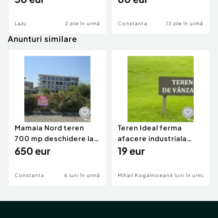
Lazu
2 zile în urmă
Constanta
13 zile în urmă
Anunturi similare
Mamaia Nord teren
Teren Ideal ferma
700 mp deschidere la
afacere industriala
D24 si D25
650 eur
deschidere 71 ml la
19 eur
DN2A
Constanta
6 luni în urmă
Mihail Kogalniceanu
6 luni în urmă