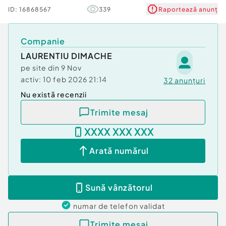
ID:
16868567
339
Raportează anunț
Companie
LAURENTIU DIMACHE
pe site din
9 Nov
activ:
10 feb 2026 21:14
32
anunțuri
Nu există recenzii
Trimite mesaj
XXXX XXX XXX
Arată numărul
Sună vânzătorul
numar de telefon
validat
Trimite mesaj