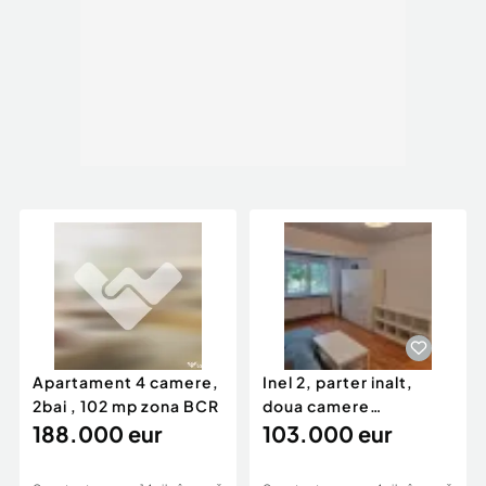
Apartament 4 camere,
Inel 2, parter inalt,
2bai , 102 mp zona BCR
doua camere
188.000 eur
decomandate.
103.000 eur