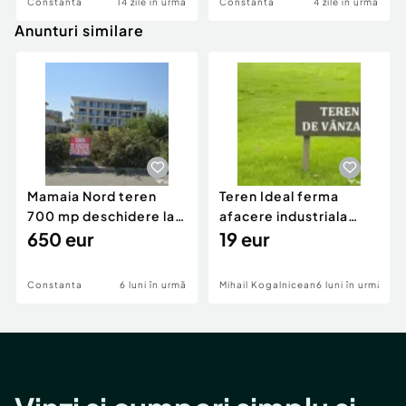
Constanta
14 zile în urmă
Constanta
4 zile în urmă
Anunturi similare
Mamaia Nord teren
Teren Ideal ferma
700 mp deschidere la
afacere industriala
D24 si D25
650 eur
deschidere 71 ml la
19 eur
DN2A
Constanta
6 luni în urmă
Mihail Kogalniceanu
6 luni în urmă