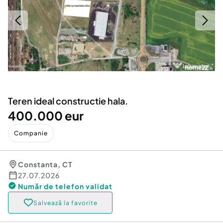
Locuri de munca
Utilaje agricole si industriale
Servicii
Piese auto si accesorii
Animale de companie
Dacia Duster
Afaceri și echipamente profesionale
Inchiriere Bunuri si Vehicule
Teren ideal constructie hala.
400.000 eur
Companie
Constanta
,
CT
27.07.2026
Număr de telefon
validat
Salvează la favorite