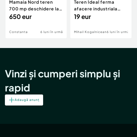
Mamaia Nord teren
Teren Ideal ferma
700 mp deschidere la
afacere industriala
D24 si D25
650 eur
deschidere 71 ml la
19 eur
DN2A
Constanta
6 luni în urmă
Mihail Kogalniceanu
6 luni în urmă
Vinzi și cumperi simplu și
rapid
Adaugă anunț