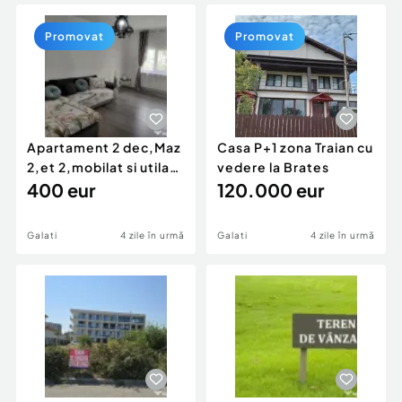
Locuri de munca
Utilaje agricole si industriale
Servicii
Piese auto si accesorii
Promovat
Promovat
Animale de companie
Dacia Duster
Afaceri și echipamente profesionale
Inchiriere Bunuri si Vehicule
Apartament 2 dec,Maz
Casa P+1 zona Traian cu
2,et 2,mobilat si utilat-
vedere la Brates
400 euro /l
400 eur
120.000 eur
Galati
4 zile în urmă
Galati
4 zile în urmă