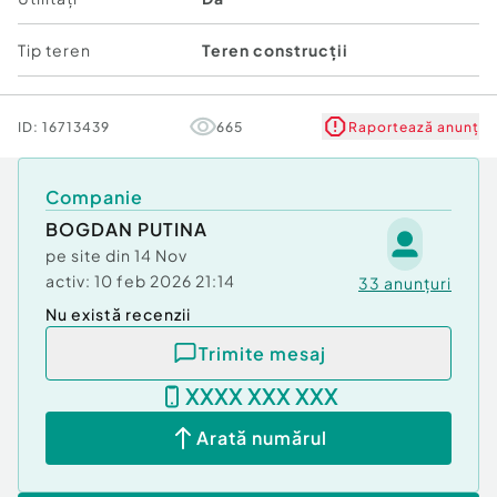
Aproape de oras si ferit de aglomeratie.
Daca iti doresti un loc sigur, bine pozitionat si
Tip teren
Teren construcții
gata pentru constructie, acest teren este
alegerea potrivita.
ID:
16713439
665
Raportează anunț
Se accepta schimb cu apartament 2 camere in
Constanta
Pentru mai multe detalii va rugam sa ne contactati
Companie
.
BOGDAN PUTINA
pe site din
14 Nov
activ:
10 feb 2026 21:14
33
anunțuri
Nu există recenzii
Trimite mesaj
XXXX XXX XXX
Arată numărul