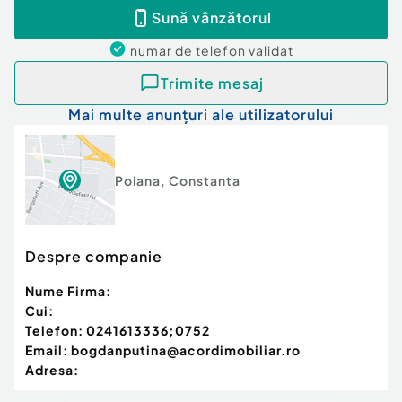
Sună vânzătorul
numar de telefon
validat
Trimite mesaj
Mai multe anunțuri ale utilizatorului
Poiana
,
Constanta
Despre companie
Nume Firma:
Cui:
Telefon:
0241613336;0752
Email:
bogdanputina@acordimobiliar.ro
Adresa: