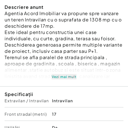
Descriere anunt
Agentia Acord Imobiliar va propune spre vanzare
un teren Intravilan cu o suprafata de 1308 mp cu o
deschidere de 17mp.
Este ideal pentru constructia unei case
individuale, cu curte, gradina, terasa sau foisor.
Deschiderea generoasa permite multiple variante
de proiect, inclusiv casa parter sau P+1.
Terenul se afla paralel de strada principala ,
aproape de gradinita , scoala , biserica , magazin
alimentar ,statie autobuz si este situat intr-o zona
linistita avand strada asfaltata , canalizare iar
Vezi mai mult
gazele sunt la poarta .Pe toata suprafata terenului
se afla gard cu fundatie de beton.
Specificații
Oportunitati:
Extravilan / Intravilan
Intravilan
Zona in plina dezvoltare, cu potential bun de
crestere a valorii
Potrivit atat pentru locuinta proprie, cat si pentru
Front stradal (metri)
17
investitie
Liniste, intimitate si vecini deja construiti
Utilități
Da