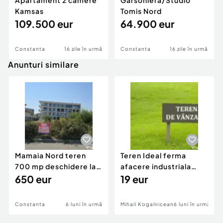
Apartament 2 camere
Garsoniera/Studio
Kamsas
Tomis Nord
109.500 eur
64.900 eur
Constanta
16 zile în urmă
Constanta
16 zile în urmă
Anunturi similare
Mamaia Nord teren
Teren Ideal ferma
700 mp deschidere la
afacere industriala
D24 si D25
650 eur
deschidere 71 ml la
19 eur
DN2A
Constanta
6 luni în urmă
Mihail Kogalniceanu
6 luni în urmă