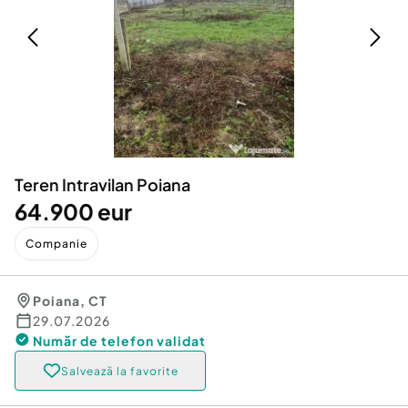
Locuri de munca
Utilaje agricole si industriale
Servicii
Piese auto si accesorii
Animale de companie
Dacia Duster
Afaceri și echipamente profesionale
Inchiriere Bunuri si Vehicule
Teren Intravilan Poiana
64.900 eur
Companie
Poiana
,
CT
29.07.2026
Număr de telefon
validat
Salvează la favorite