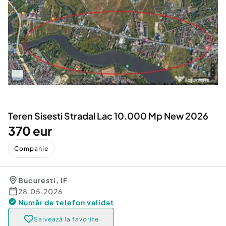
Locuri de munca
Utilaje agricole si industriale
Servicii
Piese auto si accesorii
Animale de companie
Dacia Duster
Afaceri și echipamente profesionale
Inchiriere Bunuri si Vehicule
Teren Sisesti Stradal Lac 10.000 Mp New 2026
370 eur
Companie
Bucuresti
,
IF
28.05.2026
Număr de telefon
validat
Salvează la favorite