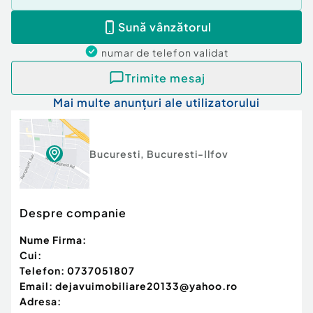
Sună vânzătorul
numar de telefon
validat
Trimite mesaj
Mai multe anunțuri ale utilizatorului
Bucuresti
,
Bucuresti-Ilfov
Despre companie
Nume Firma:
Cui:
Telefon:
0737051807
Email:
dejavuimobiliare20133@yahoo.ro
Adresa: