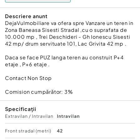
Descriere anunt
DejaVuImobiliare va ofera spre Vanzare un teren in
Zona Baneasa Sisesti Stradal ,cu o suprafata de
10.000 mp , Trei Deschideri - Gh Ionescu Sisesti
42 mp/ drum servituate 101, Lac Grivita 42 mp .
Daca se face PUZ langa teren au construit P+4
etaje , P+6 etaje .
Contact Non Stop
Comision cumpărător:
3%
Specificații
Extravilan / Intravilan
Intravilan
Front stradal (metri)
42