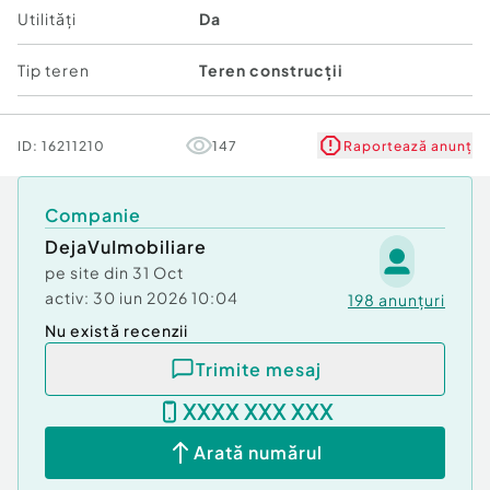
Utilități
Da
Tip teren
Teren construcții
ID:
16211210
147
Raportează anunț
Companie
DejaVuImobiliare
pe site din
31 Oct
activ:
30 iun 2026 10:04
198
anunțuri
Nu există recenzii
Trimite mesaj
XXXX XXX XXX
Arată numărul