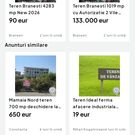
Teren Branesti 4283
Teren Branesti 1019 mp
mp New 2026
cu Autorizatie 2 Vile
90 eur
P+1E New 2026
133.000 eur
Branesti
2 luni în urmă
Branesti
2 luni în urmă
Anunturi similare
Mamaia Nord teren
Teren Ideal ferma
700 mp deschidere la
afacere industriala
D24 si D25
650 eur
deschidere 71 ml la
19 eur
DN2A
Constanta
6 luni în urmă
Mihail Kogalniceanu
6 luni în urmă