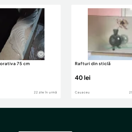
orativa 75 cm
Rafturi din sticlă
40 lei
22 zile în urmă
Cauaceu
2