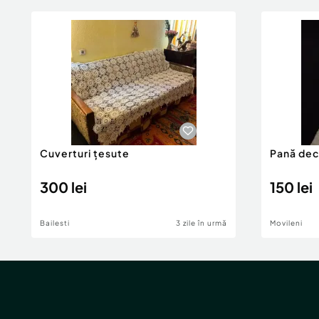
Cuverturi țesute
Pană dec
300 lei
150 lei
Bailesti
3 zile în urmă
Movileni