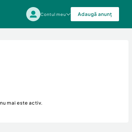
Adaugă anunț
Contul meu
nu mai este activ.