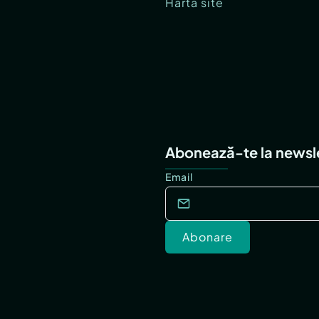
Hartă site
Abonează-te la newsl
Email
Abonare