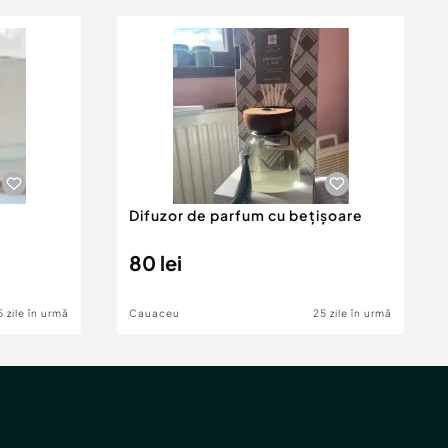
Difuzor de parfum cu bețișoare
80 lei
5 zile în urmă
Cauaceu
25 zile în urmă