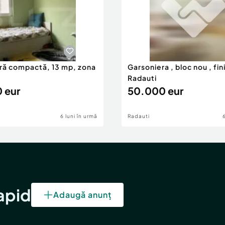
ră compactă, 13 mp, zona
Garsoniera , bloc nou , fin
Radauti
 eur
50.000 eur
6 luni în urmă
Radauti
rapid
Adaugă anunț