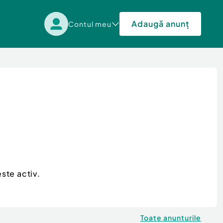
Adaugă anunț
Contul meu
ste activ.
Toate anunturile