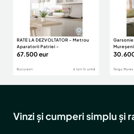
RATE LA DEZVOLTATOR - Metrou
Garsonie
Aparatorii Patriei -
Mureșeni
67.500 eur
30.600
Bucuresti
6 luni în urmă
Targu Mures
Vinzi și cumperi simplu și 