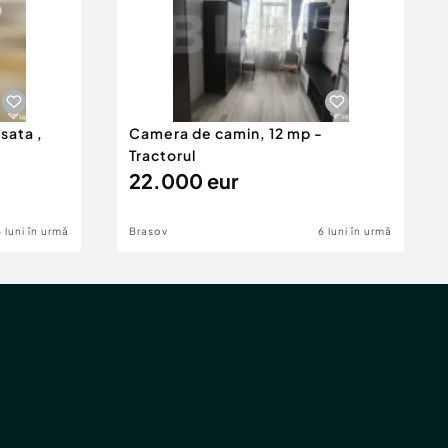
isata ,
Camera de camin, 12 mp -
Tractorul
22.000 eur
6 luni în urmă
Brasov
6 luni în urmă