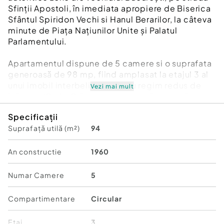
Sfinții Apostoli, în imediata apropiere de Biserica
Sfântul Spiridon Vechi si Hanul Berarilor, la câteva
minute de Piața Națiunilor Unite și Palatul
Parlamentului.
Apartamentul dispune de 5 camere si o suprafata
generoasă de 98 mp, fiind amplasat la etajul 3 al
unui imobil interbelic (1930) cu regim redus de
Vezi mai mult
înălțime (P+4). Clădirea este curată, liniștită și
bine întretinută, fara probleme de risc seismic, un
Specificații
avantaj extrem de important pentru această zonă
Suprafață utilă (m²)
94
istorică.
Proprietatea pastreaza farmecul specific
An constructie
1960
Bucureștiului interbelic si ofera un potențial
excelent atât pentru rezidenta, cat și pentru
Numar Camere
5
activitati de birou, cabinet sau investiție în regim
hotelier. Cele 3 balcoane aduc lumină naturală din
Compartimentare
Circular
plin și oferă un plus de eleganță și deschidere
spațiului interior.
Etaj
3