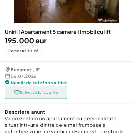
Locuri de munca
Utilaje agricole si industriale
Servicii
Piese auto si accesorii
Animale de companie
Dacia Duster
Afaceri și echipamente profesionale
Unirii I Apartament 5 camere I Imobil cu lift
Inchiriere Bunuri si Vehicule
195.000 eur
Persoană fizică
Bucuresti
,
IF
06.07.2026
Număr de telefon
validat
Salvează la favorite
Descriere anunt
Va prezentam un apartament cu personalitate,
situat într-una dintre cele mai frumoase și
autentice zone ale vechiului București, pe strada