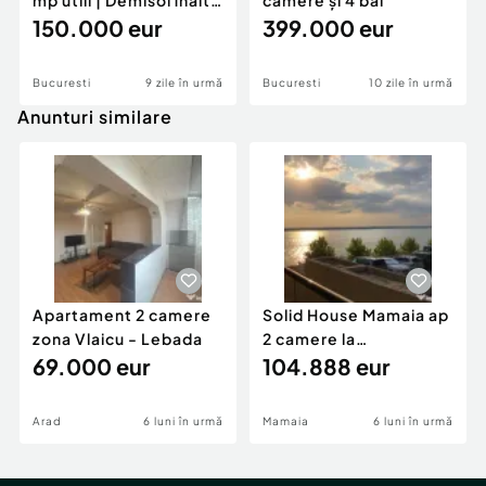
mp utili | Demisol înalt |
camere și 4 băi
Militari
150.000 eur
399.000 eur
Bucuresti
9 zile în urmă
Bucuresti
10 zile în urmă
Anunturi similare
Apartament 2 camere
Solid House Mamaia ap
zona Vlaicu - Lebada
2 camere la
69.000 eur
cheie,langa Mega
104.888 eur
Image
Arad
6 luni în urmă
Mamaia
6 luni în urmă