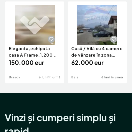
Locuri de munca
Utilaje agricole si industriale
Servicii
Piese auto si accesorii
Animale de companie
Dacia Duster
Afaceri și echipamente profesionale
Inchiriere Bunuri si Vehicule
Eleganta,echipata
Casă / Vilă cu 4 camere
casa A Frame,1.200 mp
de vânzare în zona
teren,deschidere Pia
150.000 eur
Periferie
62.000 eur
Brasov
6 luni în urmă
Bals
6 luni în urmă
Vinzi și cumperi simplu și
rapid