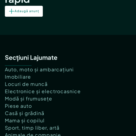
Adaugă anunț
Secțiuni Lajumate
Auto, moto și ambarcațiuni
Imobiliare
Locuri de muncă
Electronice și electrocasnice
Modă și frumusețe
Piese auto
Casă și grădină
Mama și copilul
Sport, timp liber, artă
Animale de companie