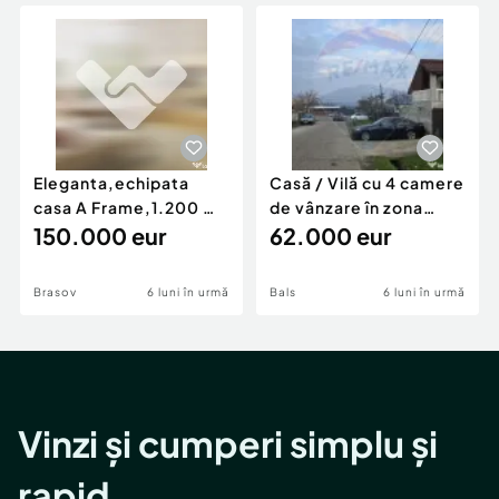
Locuri de munca
Utilaje agricole si industriale
Servicii
Piese auto si accesorii
Animale de companie
Dacia Duster
Afaceri și echipamente profesionale
Inchiriere Bunuri si Vehicule
Eleganta,echipata
Casă / Vilă cu 4 camere
casa A Frame,1.200 mp
de vânzare în zona
teren,deschidere Pia
150.000 eur
Periferie
62.000 eur
Brasov
6 luni în urmă
Bals
6 luni în urmă
Vinzi și cumperi simplu și
rapid