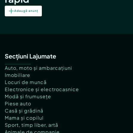
Adaugă anunț
Secțiuni Lajumate
Auto, moto și ambarcațiuni
Imobiliare
Locuri de muncă
Electronice și electrocasnice
Modă și frumusețe
Piese auto
Casă și grădină
Mama și copilul
Sport, timp liber, artă
Animale de companie