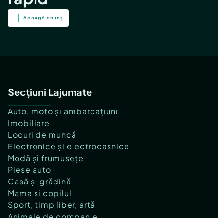
Adaugă anunț
Secțiuni Lajumate
Auto, moto și ambarcațiuni
Imobiliare
Locuri de muncă
Electronice și electrocasnice
Modă și frumusețe
Piese auto
Casă și grădină
Mama și copilul
Sport, timp liber, artă
Animale de companie