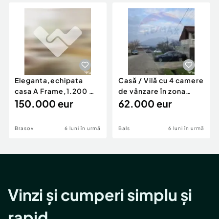
Locuri de munca
Utilaje agricole si industriale
Servicii
Piese auto si accesorii
Animale de companie
Dacia Duster
Afaceri și echipamente profesionale
Inchiriere Bunuri si Vehicule
Eleganta,echipata
Casă / Vilă cu 4 camere
casa A Frame,1.200 mp
de vânzare în zona
teren,deschidere Pia
150.000 eur
Periferie
62.000 eur
Brasov
6 luni în urmă
Bals
6 luni în urmă
Vinzi și cumperi simplu și
rapid