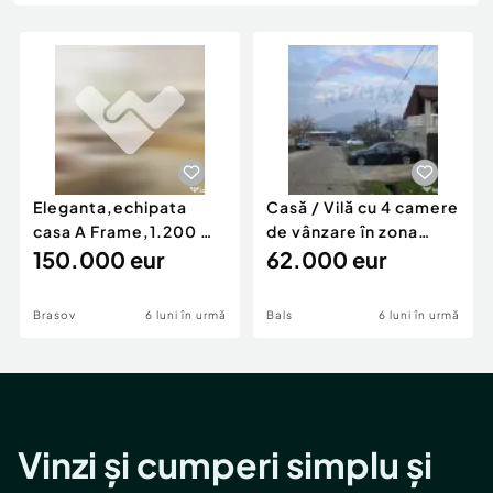
Locuri de munca
Utilaje agricole si industriale
Servicii
Piese auto si accesorii
Animale de companie
Dacia Duster
Afaceri și echipamente profesionale
Inchiriere Bunuri si Vehicule
Eleganta,echipata
Casă / Vilă cu 4 camere
casa A Frame,1.200 mp
de vânzare în zona
teren,deschidere Pia
150.000 eur
Periferie
62.000 eur
Brasov
6 luni în urmă
Bals
6 luni în urmă
Vinzi și cumperi simplu și