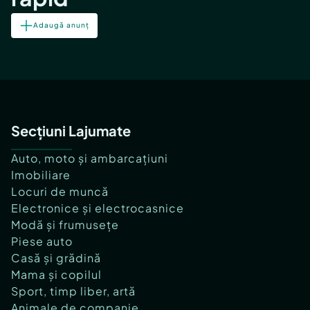
Adaugă anunț
Secțiuni Lajumate
Auto, moto și ambarcațiuni
Imobiliare
Locuri de muncă
Electronice și electrocasnice
Modă și frumusețe
Piese auto
Casă și grădină
Mama și copilul
Sport, timp liber, artă
Animale de companie