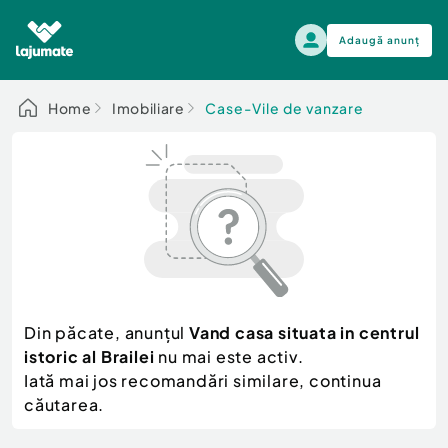
Adaugă anunț
Alege categoria
Home
Imobiliare
Case-Vile de vanzare
Auto, moto si ambarcatiuni
Toate Anunturile
Auto, moto si ambarcatiuni
Imobiliare
Autoturisme
Electronice si electrocasnice
Anvelope si Jante
Casa si gradina
Alege dupa sezon
Piese auto
Scutere - ATV - UTV
Din păcate, anunțul
Vand casa situata in centrul
Mama si copilul
Autoutilitare
istoric al Brailei
nu mai este activ.
Moda si frumusete
Ambarcatiuni
Iată mai jos recomandări similare, continua
Sport, timp liber, arta
căutarea.
Camioane - Rulote - Remorci
Agro si Industrie
Motociclete