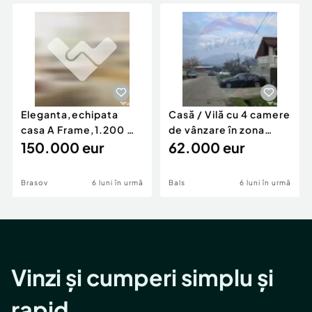
Locuri de munca
Utilaje agricole si industriale
Servicii
Piese auto si accesorii
Animale de companie
Dacia Duster
Afaceri și echipamente profesionale
Inchiriere Bunuri si Vehicule
Eleganta,echipata
Casă / Vilă cu 4 camere
casa A Frame,1.200 mp
de vânzare în zona
teren,deschidere Pia
150.000 eur
Periferie
62.000 eur
Brasov
6 luni în urmă
Bals
6 luni în urmă
Vinzi și cumperi simplu și
rapid