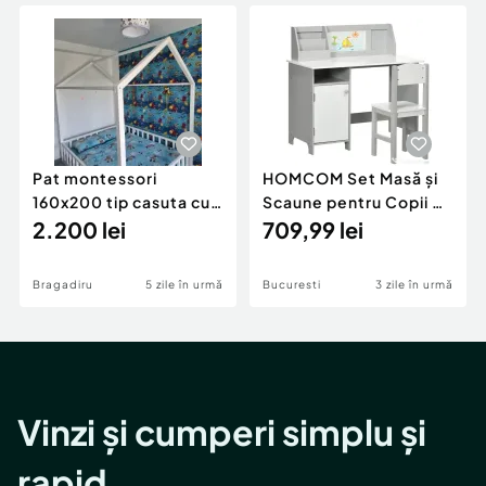
Locuri de munca
Utilaje agricole si industriale
Servicii
Piese auto si accesorii
Animale de companie
Dacia Duster
Afaceri și echipamente profesionale
Inchiriere Bunuri si Vehicule
Pat montessori
HOMCOM Set Masă și
160x200 tip casuta cu
Scaune pentru Copii 5-
saltea 160x200
2.200 lei
8 Ani cu Spațiu de
709,99 lei
Depozitare, Tablă și
Scaun, 90x45x85 cm,
Bragadiru
5 zile în urmă
Bucuresti
3 zile în urmă
Roz
Vinzi și cumperi simplu și
rapid