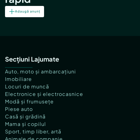
Adaugă anunț
Secțiuni Lajumate
Auto, moto și ambarcațiuni
Imobiliare
Locuri de muncă
Electronice și electrocasnice
Modă și frumusețe
Piese auto
Casă și grădină
Mama și copilul
Sport, timp liber, artă
Animale de companie