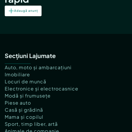
Adaugă anunț
Secțiuni Lajumate
Auto, moto și ambarcațiuni
Imobiliare
Locuri de muncă
Electronice și electrocasnice
Modă și frumusețe
Piese auto
Casă și grădină
Mama și copilul
Sport, timp liber, artă
Animale de companie