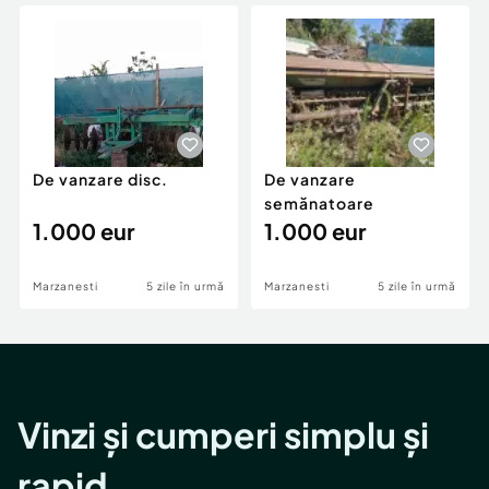
Locuri de munca
Utilaje agricole si industriale
Servicii
Piese auto si accesorii
Animale de companie
Dacia Duster
Afaceri și echipamente profesionale
Inchiriere Bunuri si Vehicule
De vanzare disc.
De vanzare
semănatoare
1.000 eur
1.000 eur
Marzanesti
5 zile în urmă
Marzanesti
5 zile în urmă
Vinzi și cumperi simplu și
rapid