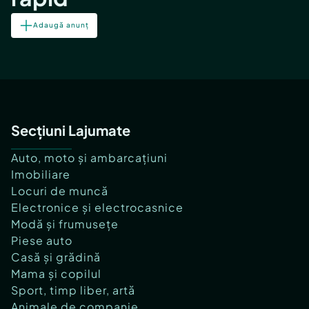
Adaugă anunț
Secțiuni Lajumate
Auto, moto și ambarcațiuni
Imobiliare
Locuri de muncă
Electronice și electrocasnice
Modă și frumusețe
Piese auto
Casă și grădină
Mama și copilul
Sport, timp liber, artă
Animale de companie