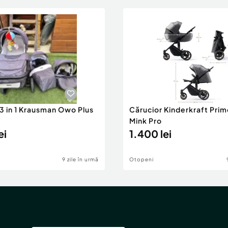
3 in 1 Krausman Owo Plus
Cărucior Kinderkraft Prime
Mink Pro
ei
1.400 lei
9 zile în urmă
Otopeni