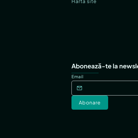
Hartă site
Abonează-te la newsl
Email
Abonare