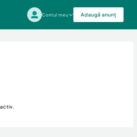
Adaugă anunț
Contul meu
activ.