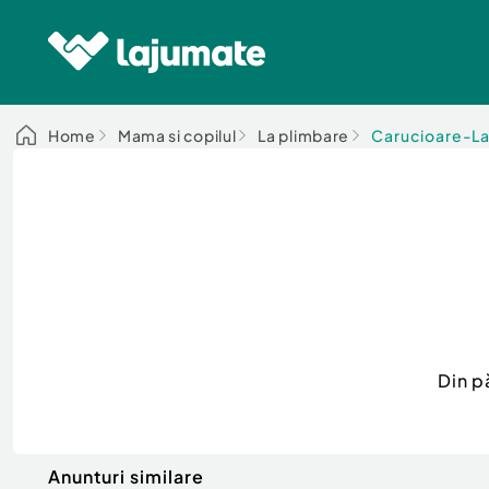
Home
Mama si copilul
La plimbare
Carucioare-La
Din p
Anunturi similare