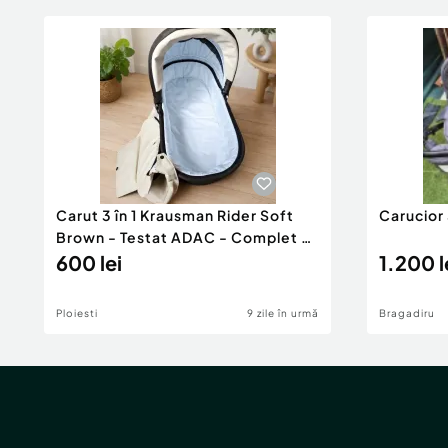
Carut 3 în 1 Krausman Rider Soft
Carucior 
Brown - Testat ADAC - Complet și
Funcțional
600 lei
1.200 l
Ploiesti
9 zile în urmă
Bragadiru