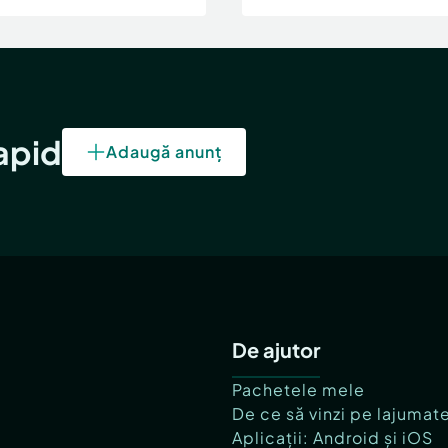
rapid
Adaugă anunț
De ajutor
Pachetele mele
De ce să vinzi pe lajumat
Aplicații: Android și iOS