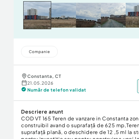
Companie
Constanta
,
CT
21.05.2026
Număr de telefon
validat
Descriere anunt
COD VT 165 Teren de vanzare in Constanta zona
construibil avand o suprafață de 625 mp,Terenu
suprafață plană, o deschidere de 12 ,5 ml la st
pentru investiție sau pentru construirea unei