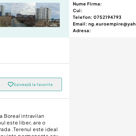
Nume Firma:
Cui:
Telefon:
0752194793
Email:
ng.euroempire@ya
Adresa:
Salvează la favorite
 Boreal intravilan
l este liber, are o
rada .Terenul este ideal
 locuințe permanente sau