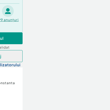
99
anunțuri
ul
alidat
j
lizatorului
nstanta