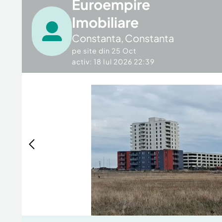
Euroempire
Imobiliare
Constanta
,
Constanta
pe site din
25 Oct
activ: 18 Iul 2026 22:39