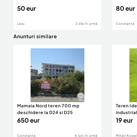
50 eur
80 eur
Lazu
2 zile în urmă
Constanta
Anunturi similare
Mamaia Nord teren 700 mp
Teren Id
deschidere la D24 si D25
industria
650 eur
DN2A
19 eur
Constanta
6 luni în urmă
Mihail Koga