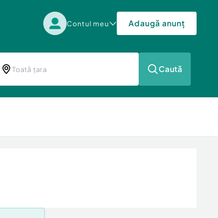
Adaugă anunț
Contul meu
Caută