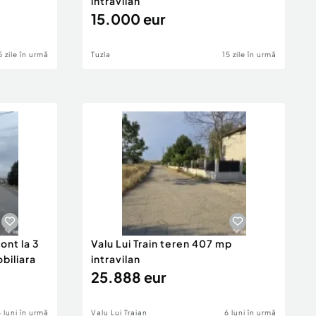
intravilan
15.000 eur
5 zile în urmă
Tuzla
15 zile în urmă
ont la 3
Valu Lui Train teren 407 mp
obiliara
intravilan
25.888 eur
6 luni în urmă
Valu Lui Traian
6 luni în urmă