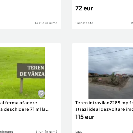
72 eur
13 zile în urmă
Constanta
1
eal ferma afacere
Teren intravilan2289 mp fr
la deschidere 71 ml la
strazi ideal dezvoltare im
115 eur
lniceanu
6 luni în urmă
Lazu