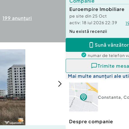
Companie
Euroempire Imobiliare
pe site din
25 Oct
199
anunțuri
activ:
18 iul 2026 22:39
1
Nu există recenzii
Sună vânzător
numar de telefon
v
Trimite mesa
Mai multe anunțuri ale uti
Constanta
,
Co
Despre companie