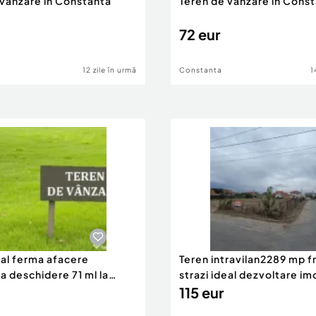
 vanzare in Constanta
Teren de vanzare in Cons
72 eur
12 zile în urmă
Constanta
1
eal ferma afacere
Teren intravilan2289 mp fr
la deschidere 71 ml la
strazi ideal dezvoltare im
115 eur