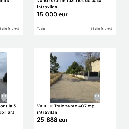
tanta
Vand teren in Tuzla lot de casa
intravilan
15.000 eur
4 zile în urmă
Tuzla
14 zile în urmă
ont la 3
Valu Lui Train teren 407 mp
obiliara
intravilan
25.888 eur