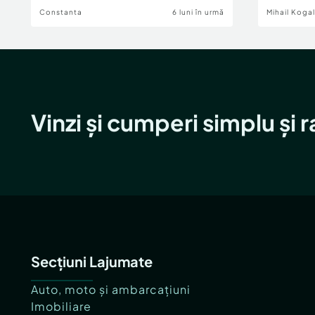
Constanta
6 luni în urmă
Mihail Koga
Vinzi și cumperi simplu și 
Secțiuni Lajumate
Auto, moto și ambarcațiuni
Imobiliare