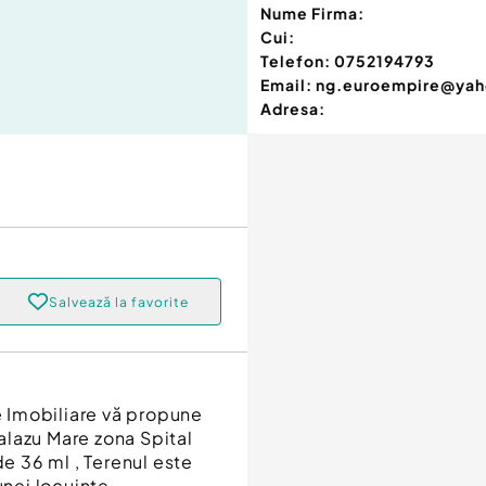
Nume Firma:
Cui:
Telefon:
0752194793
Email:
ng.euroempire@ya
Adresa:
Salvează la favorite
 Imobiliare vă propune
Palazu Mare zona Spital
 36 ml , Terenul este
unei locuințe