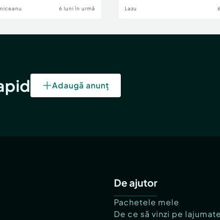
lniceanu
6 luni în urmă
Lazu
rapid
Adaugă anunț
De ajutor
Pachetele mele
De ce să vinzi pe lajumat