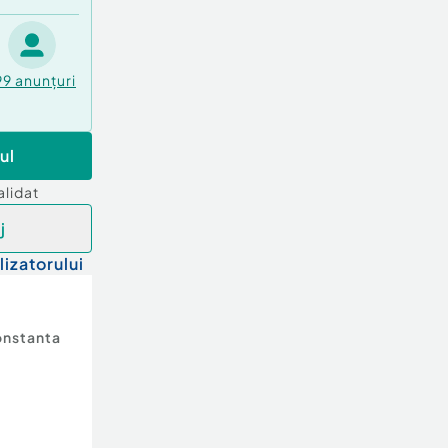
99
anunțuri
ul
alidat
j
lizatorului
nstanta