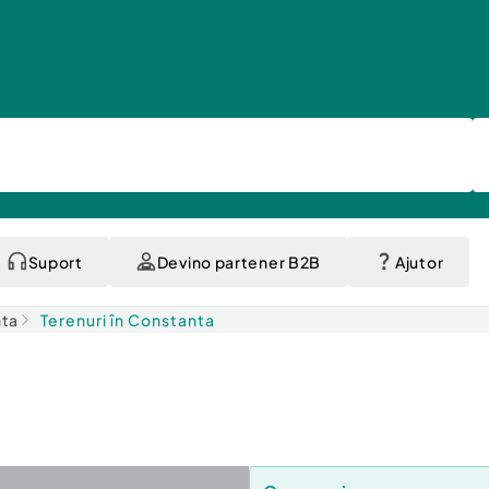
Suport
Devino partener B2B
Ajutor
nta
Terenuri în Constanta