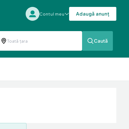
Adaugă anunț
Contul meu
Caută