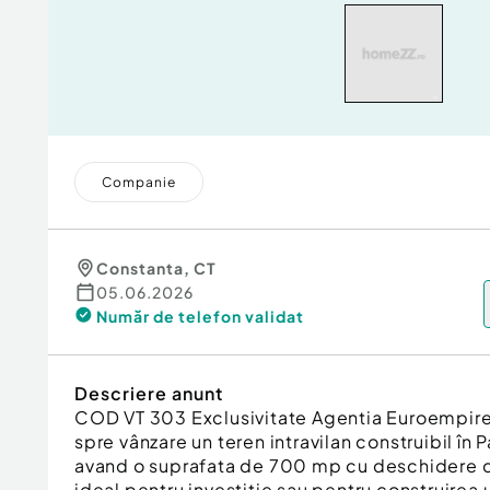
Companie
Constanta
,
CT
05.06.2026
Număr de telefon
validat
Descriere anunt
COD VT 303 Exclusivitate Agentia Euroempire
spre vânzare un teren intravilan construibil în 
avand o suprafata de 700 mp cu deschidere de
ideal pentru investiție sau pentru construirea 