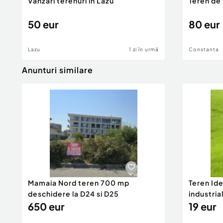
Vanzari terenuri in Lazu
Teren de
50 eur
80 eur
Lazu
1 zi în urmă
Constanta
Anunturi similare
Mamaia Nord teren 700 mp
Teren Id
deschidere la D24 si D25
industria
650 eur
DN2A
19 eur