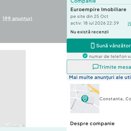
Companie
Euroempire Imobiliare
pe site din
25 Oct
199
anunțuri
activ:
18 iul 2026 22:39
1
Nu există recenzii
Sună vânzător
numar de telefon
v
Trimite mesa
Mai multe anunțuri ale uti
Constanta
,
Co
Despre companie