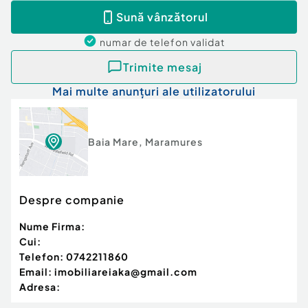
Sună vânzătorul
numar de telefon
validat
Trimite mesaj
Mai multe anunțuri ale utilizatorului
Baia Mare
,
Maramures
Despre companie
Nume Firma:
Cui:
Telefon:
0742211860
Email:
imobiliareiaka@gmail.com
Adresa: