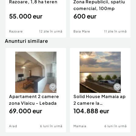
Razoare, 1,8 ha teren
Zona Republicii, spatiu
comercial, 100mp
55.000 eur
600 eur
Razoare
12 zile în urmă
Baia Mare
11 zile în urmă
Anunturi similare
Apartament 2 camere
Solid House Mamaia ap
zona Vlaicu - Lebada
2 camere la
69.000 eur
cheie,langa Mega
104.888 eur
Image
Arad
6 luni în urmă
Mamaia
6 luni în urmă