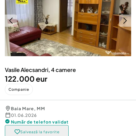
Locuri de munca
Utilaje agricole si industriale
Servicii
Piese auto si accesorii
Animale de companie
Dacia Duster
Afaceri și echipamente profesionale
Inchiriere Bunuri si Vehicule
Vasile Alecsandri, 4 camere
122.000 eur
Companie
Baia Mare
,
MM
01.06.2026
Număr de telefon
validat
Salvează la favorite