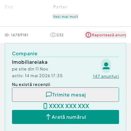
Etaj
Parter
Vezi mai mult
Stare
Bună
Comfort
1
ID:
16789181
232
Raportează anunț
Companie
Imobiliareiaka
pe site din
11 Nov
activ:
14 mai 2026 17:35
147
anunțuri
Nu există recenzii
Trimite mesaj
XXXX XXX XXX
Arată numărul