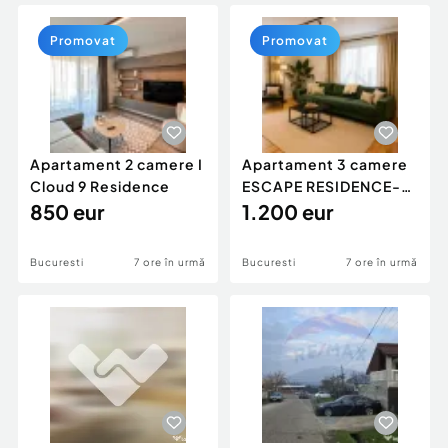
Locuri de munca
Utilaje agricole si industriale
Servicii
Piese auto si accesorii
Promovat
Promovat
Animale de companie
Dacia Duster
Afaceri și echipamente profesionale
Inchiriere Bunuri si Vehicule
Apartament 2 camere I
Apartament 3 camere
Cloud 9 Residence
ESCAPE RESIDENCE-
850 eur
STRAULESTI
1.200 eur
Bucuresti
7 ore în urmă
Bucuresti
7 ore în urmă