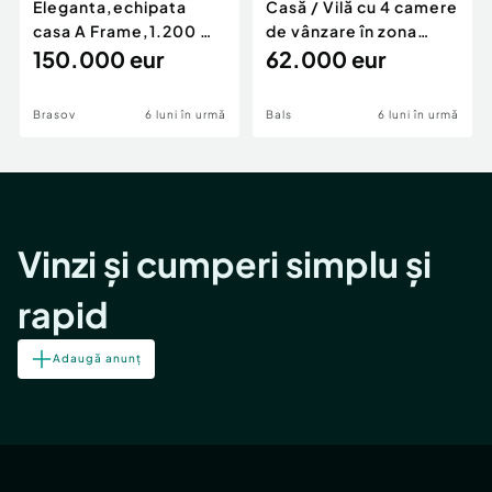
Eleganta,echipata
Casă / Vilă cu 4 camere
casa A Frame,1.200 mp
de vânzare în zona
teren,deschidere Pia
150.000 eur
Periferie
62.000 eur
Brasov
6 luni în urmă
Bals
6 luni în urmă
Vinzi și cumperi simplu și
rapid
Adaugă anunț