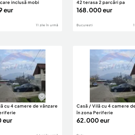
rcare inclusă mobi
42 terasa 2 parcări pa
9 eur
168.000 eur
11 zile în urmă
Bucuresti
1
ilă cu 4 camere de vânzare
Casă / Vilă cu 4 camere d
eriferie
în zona Periferie
 eur
62.000 eur