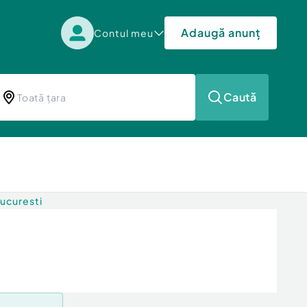
Adaugă anunț
Contul meu
Caută
Bucuresti