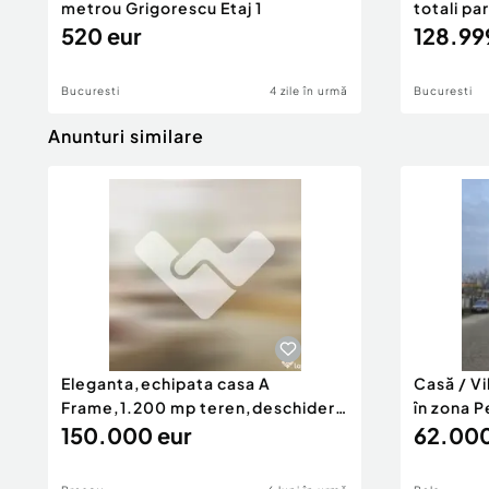
metrou Grigorescu Etaj 1
totali pa
520 eur
128.99
Bucuresti
4 zile în urmă
Bucuresti
Anunturi similare
Eleganta,echipata casa A
Casă / V
Frame,1.200 mp teren,deschidere
în zona P
Pia
150.000 eur
62.000