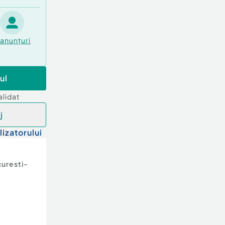
anunțuri
ul
alidat
j
lizatorului
uresti-