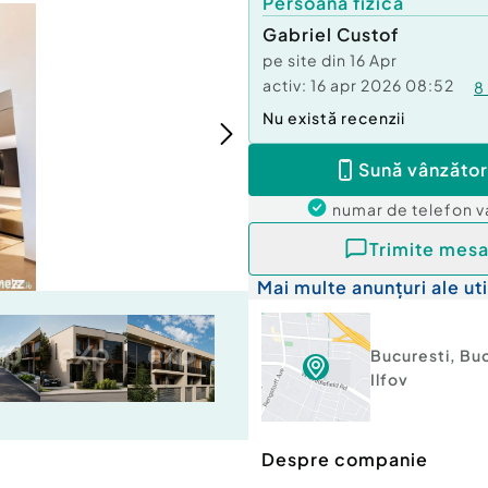
Persoană fizică
Gabriel Custof
pe site din
16 Apr
activ:
16 apr 2026 08:52
8
Nu există recenzii
Sună vânzător
numar de telefon
v
Trimite mesa
Mai multe anunțuri ale uti
Bucuresti
,
Buc
Ilfov
Despre companie