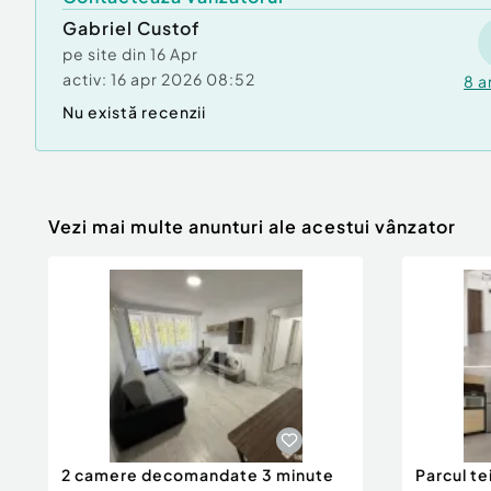
Gabriel Custof
Id intern: EXP2568
pe site din
16 Apr
activ:
16 apr 2026 08:52
8
a
Număr niveluri imobil:
1
Nu există recenzii
Număr Băi:
3
Comision cumpărător:
0%
Nr. locuri parcare:
2
Curent
Apă
Vezi mai multe anunturi ale acestui vânzator
Canalizare
Gaz
2 camere decomandate 3 minute
Parcul te