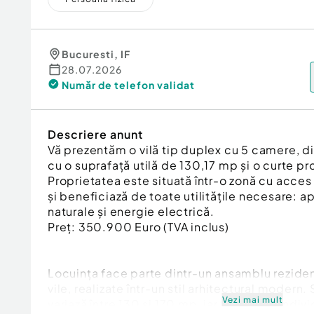
Bucuresti
,
IF
28.07.2026
Număr de telefon
validat
Descriere anunt
Vă prezentăm o vilă tip duplex cu 5 camere, di
cu o suprafață utilă de 130,17 mp și o curte p
Proprietatea este situată într-o zonă cu acces f
și beneficiază de toate utilitățile necesare: a
naturale și energie electrică.
Preț: 350.900 Euro (TVA inclus)
Locuința face parte dintr-un ansamblu reziden
vile, realizate într-un stil arhitectural modern
Vezi mai mult
variază între 130 și 170 mp, iar terenurile indi