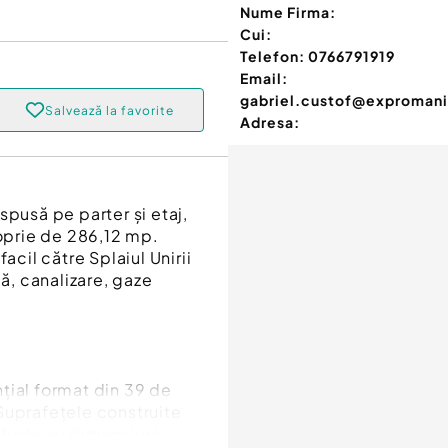
Nume Firma:
Cui:
Telefon:
0766791919
Email:
gabriel.custof@expromani
Salvează la favorite
Adresa:
spusă pe parter și etaj,
roprie de 286,12 mp.
acil către Splaiul Unirii
pă, canalizare, gaze
țial format din 39 de
. Suprafețele construite
viduale au dimensiuni