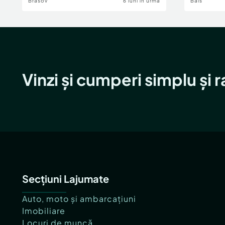
Brasov
6 luni în urmă
Bals
Vinzi și cumperi simplu și 
Secțiuni Lajumate
Auto, moto și ambarcațiuni
Imobiliare
Locuri de muncă