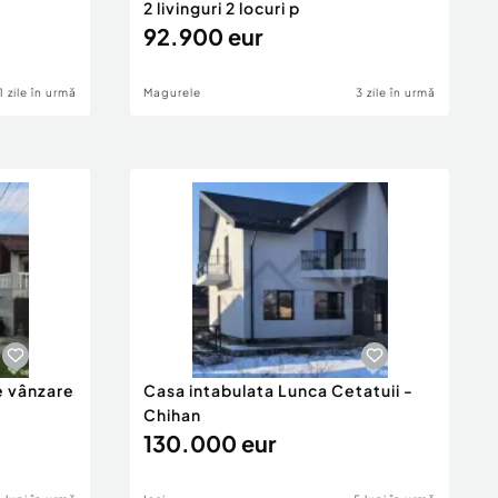
2 livinguri 2 locuri p
92.900 eur
1 zile în urmă
Magurele
3 zile în urmă
e vânzare
Casa intabulata Lunca Cetatuii -
Chihan
130.000 eur