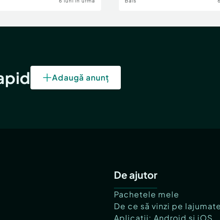
6 luni în urmă
Bals
rapid
Adaugă anunț
De ajutor
Pachetele mele
De ce să vinzi pe lajumat
Aplicații: Android și iOS