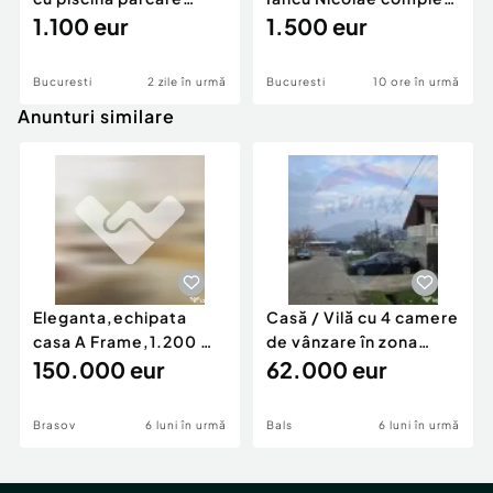
subterana Erou Ian...
1.100 eur
piscina paza
1.500 eur
Bucuresti
2 zile în urmă
Bucuresti
10 ore în urmă
Anunturi similare
Eleganta,echipata
Casă / Vilă cu 4 camere
casa A Frame,1.200 mp
de vânzare în zona
teren,deschidere Pia
150.000 eur
Periferie
62.000 eur
Brasov
6 luni în urmă
Bals
6 luni în urmă