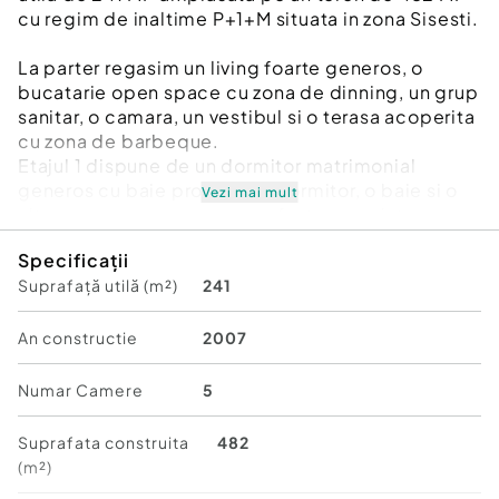
cu regim de inaltime P+1+M situata in zona Sisesti.
La parter regasim un living foarte generos, o
bucatarie open space cu zona de dinning, un grup
sanitar, o camara, un vestibul si o terasa acoperita
cu zona de barbeque.
Etajul 1 dispune de un dormitor matrimonial
generos cu baie proprie, un dormitor, o baie si o
Vezi mai mult
alta camera generoasa ce a fost amenajata ca
dressing walk-in.
Specificații
Suprafață utilă (m²)
241
Mansarda a fost amenajata cu o zona de relaxare
foarte generoasa, un dormitor cu baie proprie si o
camera tehnica.
An constructie
2007
Vila se vinde complet mobilata si utilata,
Numar Camere
5
beneficiaza de finisajele de cea mai buna
calitate, tamplarie din aluminiu, aparate
Suprafata construita
482
electrocasnice de ultima generatie, mobilier
(m²)
modern, centrala proprie, AC si poarta electrica