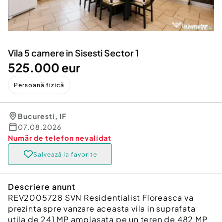
Locuri de munca
Utilaje agricole si industriale
Servicii
Piese auto si accesorii
Animale de companie
Dacia Duster
Afaceri și echipamente profesionale
Vila 5 camere in Sisesti Sector 1
Inchiriere Bunuri si Vehicule
525.000 eur
Persoană fizică
Bucuresti
,
IF
07.08.2026
Număr de telefon
nevalidat
Salvează la favorite
Descriere anunt
REV2005728 SVN Residentialist Floreasca va
prezinta spre vanzare aceasta vila in suprafata
utila de 241 MP amplasata pe un teren de 482 MP