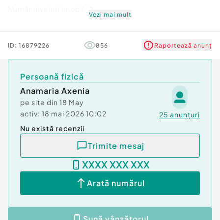
de acces catre cele 2 locuri de parcare aflate in
Număr niveluri imobil
2
curte.
Vezi mai mult
Stare
Nouă
Pentru mai multe detalii va stau la dispozitie. ...
ID:
16879226
856
Raportează anunț
Număr niveluri imobil:
2
Număr Băi:
3
Persoană fizică
Comision cumpărător:
3%
Posibilitate parcare: Da
Anamaria Axenia
Nr. locuri parcare:
2
pe site din
18 May
Curent
activ:
18 mai 2026 10:02
25
anunțuri
Apă
Nu există recenzii
Canalizare
Gaz
Trimite mesaj
Încălzire
XXXX XXX XXX
Climă
Arată numărul
Sună vânzătorul