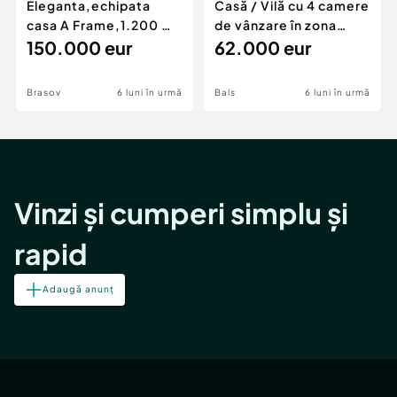
Eleganta,echipata
Casă / Vilă cu 4 camere
casa A Frame,1.200 mp
de vânzare în zona
teren,deschidere Pia
150.000 eur
Periferie
62.000 eur
Brasov
6 luni în urmă
Bals
6 luni în urmă
Vinzi și cumperi simplu și
rapid
Adaugă anunț