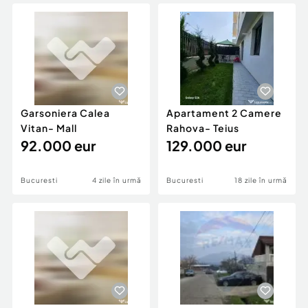
Locuri de munca
Utilaje agricole si industriale
Servicii
Piese auto si accesorii
Animale de companie
Dacia Duster
Afaceri și echipamente profesionale
Inchiriere Bunuri si Vehicule
Garsoniera Calea
Apartament 2 Camere
Vitan- Mall
Rahova- Teius
92.000 eur
129.000 eur
Bucuresti
4 zile în urmă
Bucuresti
18 zile în urmă